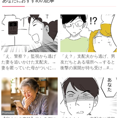
あなたにおすすめの記事
「え、警察？」監視から逃げ
「え？」支配夫から逃げ、男
た妻を追いかけた支配夫。→
友だちとある場所へ→すると
妻を匿っていた母がついに衝
衝撃の展開が待ち受け…#ハ
撃...
イ...
Promoted