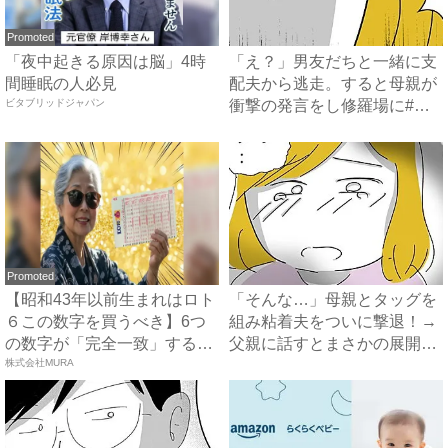
Promoted
「夜中起きる原因は脳」4時
「え？」男友だちと一緒に支
間睡眠の人必見
配夫から逃走。すると母親が
ビタブリッドジャパン
衝撃の発言をし修羅場に#ハ
イ...
Promoted
【昭和43年以前生まれはロト
「そんな…」母親とタッグを
６この数字を買うべき】6つ
組み粘着夫をついに撃退！→
の数字が「完全一致」する
父親に話すとまさかの展開
方...
株式会社MURA
に…...