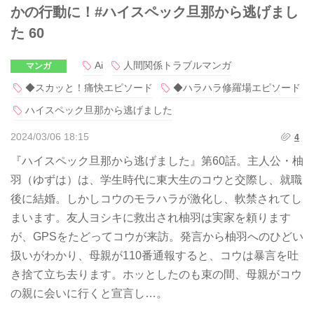
かの行動に！#ハイスペック旦那から逃げまし
た 60
Ai
人間関係トラブルマンガ
マンガ
◆スカッと！痛快エピソード
◆ハラハラ修羅場エピソード
ハイスペック旦那から逃げました
2024/03/06 18:15
4
『ハイスペック旦那から逃げました』第60話。主人公・柚
羽（ゆずは）は、学生時代に東大生のコウと交際し、就職
後に結婚。しかしコウのモラハラが激化し、軟禁されてし
まいます。友人ヨシキに救出され柚羽は実家を頼ります
が、GPSをたどってコウが来訪。発言から柚羽へのひどい
扱いがわかり、母親が110番通報すると、コウは暴言を吐
き捨て立ち去ります。ホッとしたのも束の間、母親がコウ
の親に会いに行くと宣言し…。