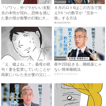
Promoted
「ゾワッ」外ヅラがいい支配
８月のロト6はこの方法で買
夫の本性が現れ…恐怖を感じ
え!!６つの数字が『完全一
た妻の母が衝撃の行動に#ハ
致』する方法
イ...
株式会社MURA
Promoted
「え、嘘よね…？」義母が絶
夜中2回起きる…睡眠薬じゃ
句！妻を監禁していたことが
ない簡単睡眠法
両家にバレた夫が妻の父に衝
ビタブリッドジャパン
撃...