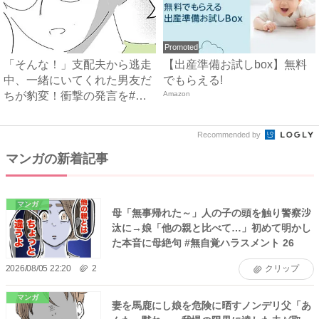
Promoted
「そんな！」支配夫から逃走
【出産準備お試しbox】無料
中、一緒にいてくれた男友だ
でもらえる!
ちが豹変！衝撃の発言を#ハ
Amazon
イ...
Recommended by
マンガの新着記事
マンガ
母「無事帰れた～」人の子の頭を触り警察沙
汰に→娘「他の親と比べて…」初めて明かし
た本音に母絶句 #無自覚ハラスメント 26
2026/08/05 22:20
2
クリップ
マンガ
妻を馬鹿にし娘を危険に晒すノンデリ父「あ