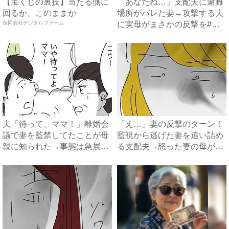
【宝くじの裏技】当たる側に
「あなたね…」支配夫に避難
回るか、このままか
場所がバレた妻→攻撃する夫
合同会社デジタルファーム
に実母がまさかの反撃を#ハ
イ...
夫「待って、ママ！」離婚会
「え…」妻の反撃のターン！
議で妻を監禁してたことが母
監視から逃げた妻を追い詰め
親に知られた→事態は急展開
る支配夫→怒った妻の母がま
へ...
さ...