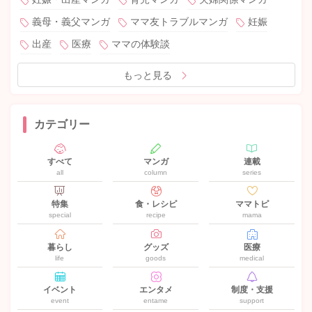
義母・義父マンガ
ママ友トラブルマンガ
妊娠
出産
医療
ママの体験談
もっと見る
カテゴリー
すべて
マンガ
連載
all
column
series
特集
食・レシピ
ママトピ
special
recipe
mama
暮らし
グッズ
医療
life
goods
medical
イベント
エンタメ
制度・支援
event
entame
support