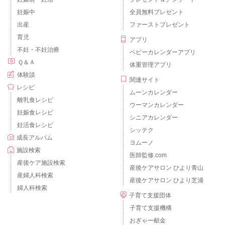
妊娠中
全員無料プレゼント
出産
ファーストプレゼント
育児
アプリ
不妊・不妊治療
ベビーカレンダーアプリ
Ｑ＆Ａ
体重管理アプリ
体験談
関連サイト
レシピ
ムーンカレンダー
離乳食レシピ
ウーマンカレンダー
妊娠食レシピ
シニアカレンダー
妊活食レシピ
シッテク
成長アルバム
ヨムーノ
施設検索
医師監修.com
産後ケア施設検索
産後ケアサロン ひより青山
産婦人科検索
産後ケアサロン ひより芝浦
婦人科検索
子育て支援団体
子育て支援機構
おぎゃー献金