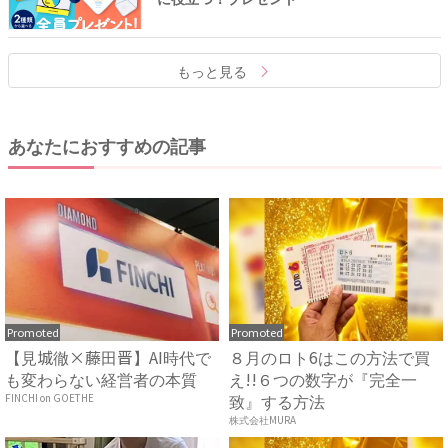
もっと見る
あなたにおすすめの記事
Promoted
Promoted
【見城徹×藤田晋】AI時代で
８月のロト6はこの方法で買
も変わらない経営者の本質
え!!６つの数字が『完全一
致』する方法
FINCHI on GOETHE
株式会社MURA