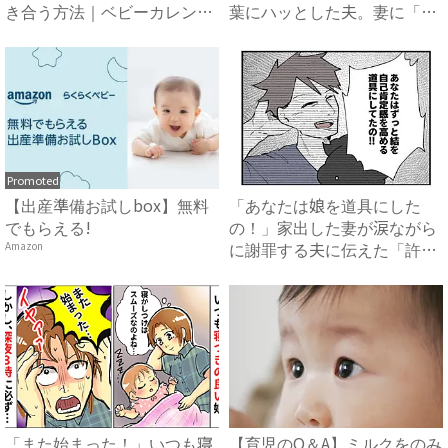
き合う方法｜ベビーカレンダ
葉にハッとした夫。妻に「違
ー
っ...
Promoted
【出産準備お試しbox】無料
「あなたは娘を道具にした
でもらえる!
の！」家出した妻が涙ながら
に謝罪する夫に伝えた「許せ
Amazon
なか...
「また始まった！」いつも寝
【育児のQ＆A】ミルクをのみ