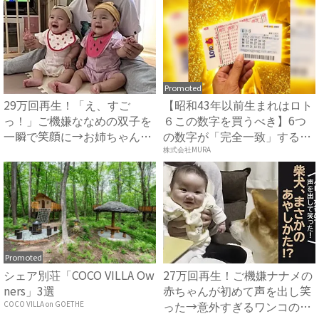
Promoted
29万回再生！「え、すご
【昭和43年以前生まれはロト
っ！」ご機嫌ななめの双子を
６この数字を買うべき】6つ
一瞬で笑顔に→お姉ちゃんの
の数字が「完全一致」する
意外...
方...
株式会社MURA
Promoted
シェア別荘「COCO VILLA Ow
27万回再生！ご機嫌ナナメの
ners」3選
赤ちゃんが初めて声を出し笑
った→意外すぎるワンコの
COCO VILLA on GOETHE