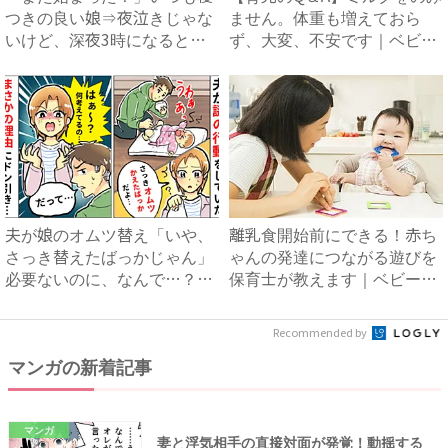
つきの良い娘⇒夜泣きじゃな
ません。体重も増えておら
いけど、深夜3時になると必
ず、大変、不安です｜ベビー
ず...
カ...
夫が娘のオムツ替え「いや、
離乳食開始前にできる！赤ち
さっき替えたばっかじゃん」
ゃんの発達につながる遊びを
必要ないのに、なんで…？予
保育士が教えます｜ベビーカ
想...
レ...
Recommended by
マンガの新着記事
マンガ
妻と浮気相手の直接対面が発覚！動揺する