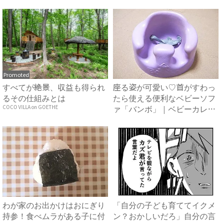
あ...
Promoted
すべてが絶景、収益も得られ
座る姿が可愛い♡首がすわっ
るその仕組みとは
たら使える便利なベビーソフ
ァ「バンボ」｜ベビーカレン
COCO VILLA on GOETHE
ダ...
わが家のお出かけはおにぎり
「自分の子ども育ててイクメ
持参！食べムラがある子に付
ン？おかしいだろ」自分の言