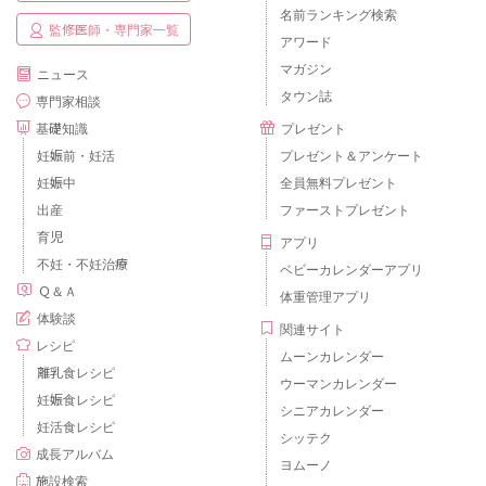
名前ランキング検索
監修医師・専門家一覧
アワード
マガジン
ニュース
タウン誌
専門家相談
基礎知識
プレゼント
妊娠前・妊活
プレゼント＆アンケート
妊娠中
全員無料プレゼント
出産
ファーストプレゼント
育児
アプリ
不妊・不妊治療
ベビーカレンダーアプリ
Ｑ＆Ａ
体重管理アプリ
体験談
関連サイト
レシピ
ムーンカレンダー
離乳食レシピ
ウーマンカレンダー
妊娠食レシピ
シニアカレンダー
妊活食レシピ
シッテク
成長アルバム
ヨムーノ
施設検索