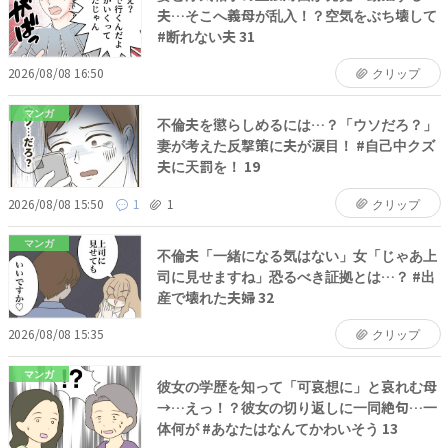
夫…そこへ義母が乱入！？空気をぶち壊して
#断れない夫 31
2026/08/08 16:50
クリップ
マンガ
不倫夫を懲らしめるには…？「ウソだろ？」
妻が考えた反撃策に夫が涙目！ #自己中クズ
夫に天罰を！ 19
2026/08/08 15:50
1
1
クリップ
マンガ
不倫夫「一緒になる気はない」女「じゃあ上
司に見せますね」恐るべき証拠とは…？ #出
産で壊れた夫婦 32
2026/08/08 15:35
クリップ
マンガ
彼女の学歴を知って「可哀想に」と哀れむ母
→…えっ！？彼女の切り返しに一同絶句…一
体何が #あなたはなんてかわいそう 13