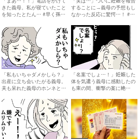
「まあ…！！」電話をかけて
「実は…」ついに妊娠を報告
きた義母。私が寝ていたこと
することに→義母の予想もし
を知ったとたん… #早く孫
なかった反応に驚愕…！ #
が...
早...
「私もいちゃダメかしら？」
「名案でしょ…！」妊娠した
出産に立ち会いたがる義母。
体を気遣う義母に感動したの
夫も呆れた義母のホンネと
も束の間、衝撃の案に絶
は…...
句…！...