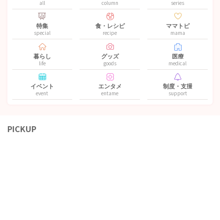
all
column
series
特集
食・レシピ
ママトピ
special
recipe
mama
暮らし
グッズ
医療
life
goods
medical
イベント
エンタメ
制度・支援
event
entame
support
PICKUP