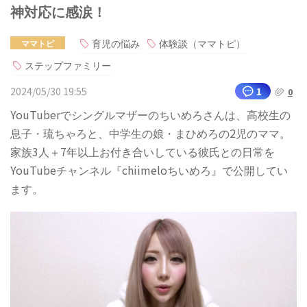
神対応に感涙！
育児の悩み
体験談（ママトピ）
ママトピ
ステップファミリー
2024/05/30 19:55
1
0
YouTuberでシングルマザーのちいめろさんは、高校生の
息子・琉ちゃろと、中学生の娘・まひめろの2児のママ。
家族3人＋7年以上お付き合いしている彼氏との日常を
YouTubeチャンネル『chiimeloちいめろ』で公開してい
ます。