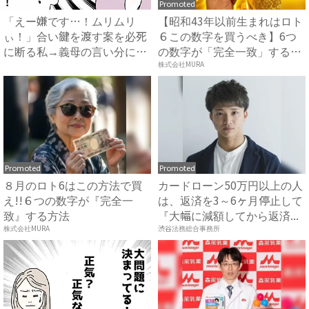
Promoted
「えー嫌です…！ムリムリ
【昭和43年以前生まれはロト
ぃ！」合い鍵を渡す案を必死
６この数字を買うべき】6つ
に断る私→義母の言い分にあ
の数字が「完全一致」する
然…...
方...
株式会社MURA
Promoted
Promoted
８月のロト6はこの方法で買
カードローン50万円以上の人
え!!６つの数字が『完全一
は、返済を3～6ヶ月停止して
致』する方法
『大幅に減額してから返済...
株式会社MURA
渋谷法務総合事務所