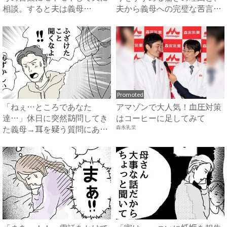
相談。すると夫は義母
夫から義母への完璧な苦言
に…！？...
#...
Promoted
「ねぇ…ところであなた
アマゾンで大人気！血圧対策
達…」休日に突然訪問してき
はコーヒーに足してみて
た義母→耳を疑う質問にあ
森永乳業
然…！ ...