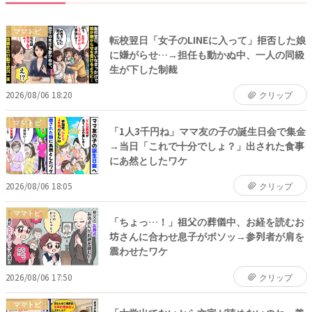
ママトピ
転校翌日「女子のLINEに入って」拒否した娘
に嫌がらせ…→担任も動かぬ中、一人の同級
生が下した制裁
2026/08/06 18:20
クリップ
ママトピ
「1人3千円ね」ママ友の子の誕生日会で集金
→当日「これで十分でしょ？」出された食事
にあ然としたワケ
2026/08/06 18:05
クリップ
ママトピ
「ちょっ…！」祖父の葬儀中、お経を読むお
坊さんに合わせ息子がボソッ→参列者が肩を
震わせたワケ
2026/08/06 17:50
クリップ
ママトピ