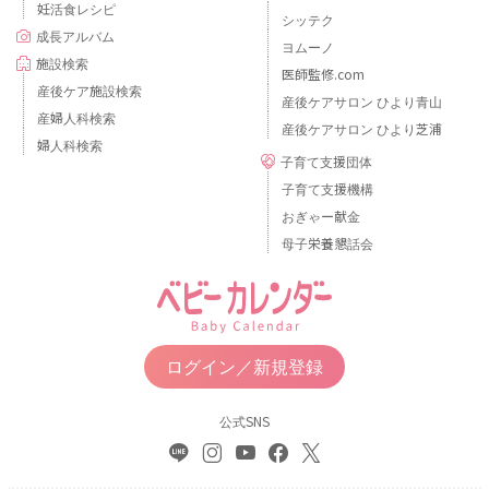
妊活食レシピ
シッテク
成長アルバム
ヨムーノ
施設検索
医師監修.com
産後ケア施設検索
産後ケアサロン ひより青山
産婦人科検索
産後ケアサロン ひより芝浦
婦人科検索
子育て支援団体
子育て支援機構
おぎゃー献金
母子栄養懇話会
ログイン／新規登録
公式SNS