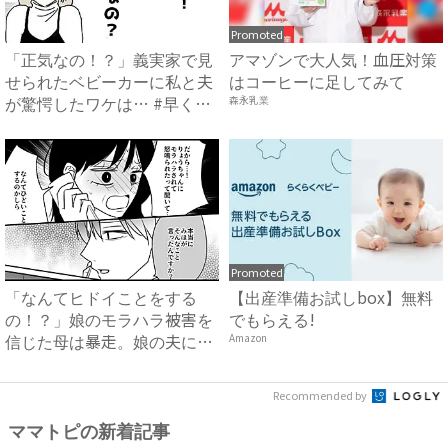
Promoted
「正気なの！？」義実家で見
アマゾンで大人気！血圧対策
せられたベビーカーに私と夫
はコーヒーに足してみて
が驚愕したワケは… #早く
森永乳業
孫...
Promoted
「なんてヒドイことをする
【出産準備お試しbox】無料
の！？」娘のモラハラ被害を
でもらえる!
信じた母は暴走。娘の夫に電
Amazon
話を...
Recommended by
ママトピの新着記事