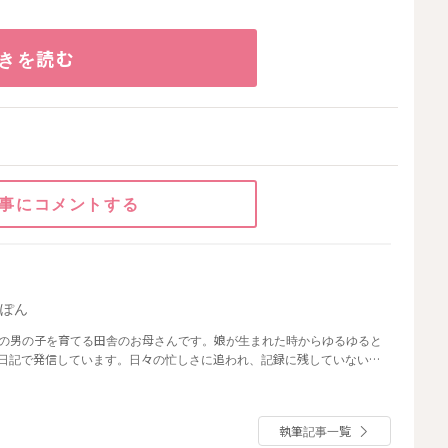
きを読む
事にコメントする
いぽん
まれの男の子を育てる田舎のお母さんです。娘が生まれた時からゆるゆると
常を絵日記で発信しています。日々の忙しさに追われ、記録に残していないと
い日々」を、できるだけ忘れたくないな、でも最近物忘れひどいな……そ
執筆記事一覧