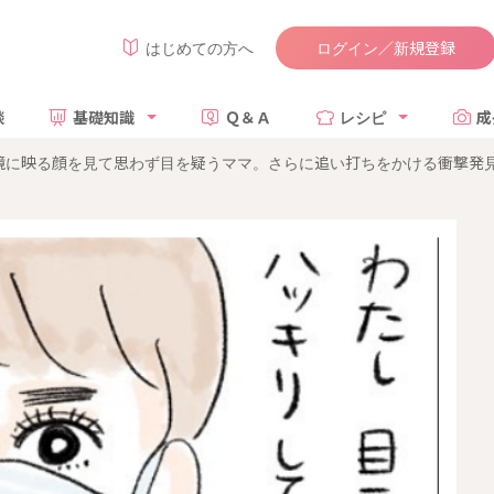
ログイン／新規登録
はじめての方へ
談
基礎知識
Ｑ＆Ａ
レシピ
成
鏡に映る顔を見て思わず目を疑うママ。さらに追い打ちをかける衝撃発