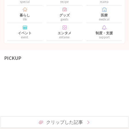
special
recipe
mama
暮らし
グッズ
医療
life
goods
medical
イベント
エンタメ
制度・支援
event
entame
support
PICKUP
クリップした記事