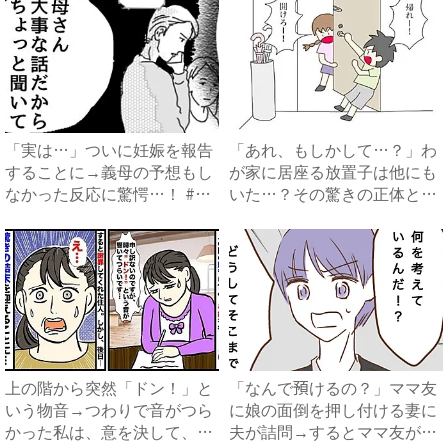
「実は…」ついに妊娠を報告
「あれ、もしかして…？」わ
することに→義母の予想もし
が家に居座る放置子は他にも
なかった反応に驚愕…！ #
いた…？その驚きの正体と
早...
は…...
上の階から突然「ドン！」と
「なんで預けるの？」ママ友
いう物音→つわりで音がつら
に娘の面倒を押し付ける妻に
かった私は、意を決して、手
夫が詰問→するとママ友が衝