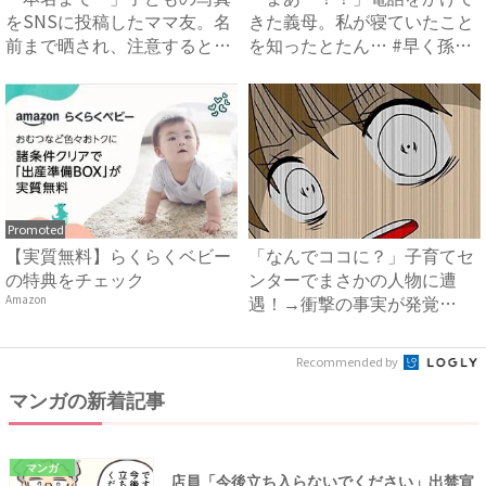
をSNSに投稿したママ友。名
きた義母。私が寝ていたこと
前まで晒され、注意すると
を知ったとたん… #早く孫
あ...
が...
Promoted
【実質無料】らくらくベビー
「なんでココに？」子育てセ
の特典をチェック
ンターでまさかの人物に遭
遇！→衝撃の事実が発覚
Amazon
し…？#...
Recommended by
マンガの新着記事
マンガ
店員「今後立ち入らないでください」出禁宣