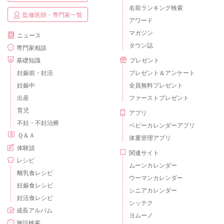
名前ランキング検索
監修医師・専門家一覧
アワード
マガジン
ニュース
タウン誌
専門家相談
基礎知識
プレゼント
妊娠前・妊活
プレゼント＆アンケート
妊娠中
全員無料プレゼント
出産
ファーストプレゼント
育児
アプリ
不妊・不妊治療
ベビーカレンダーアプリ
Ｑ＆Ａ
体重管理アプリ
体験談
関連サイト
レシピ
ムーンカレンダー
離乳食レシピ
ウーマンカレンダー
妊娠食レシピ
シニアカレンダー
妊活食レシピ
シッテク
成長アルバム
ヨムーノ
施設検索