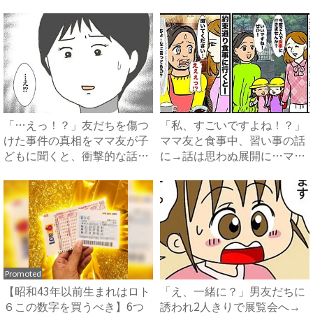
紙...
撃...
「…えっ！？」友だちを傷つ
「私、すごいですよね！？」
けた事件の真相をママ友が子
ママ友と食事中、習い事の話
どもに聞くと、衝撃的な話を
に→話は思わぬ展開に…ママ
し...
友...
Promoted
【昭和43年以前生まれはロト
「え、一緒に？」男友だちに
６この数字を買うべき】6つ
誘われ2人きりで展覧会へ→