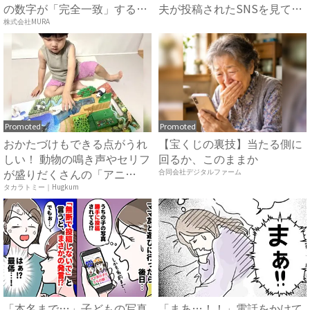
の数字が「完全一致」する
夫が投稿されたSNSを見て
方...
ま...
株式会社MURA
Promoted
Promoted
おかたづけもできる点がうれ
【宝くじの裏技】当たる側に
しい！ 動物の鳴き声やセリフ
回るか、このままか
が盛りだくさんの「アニ
合同会社デジタルファーム
ア ...
タカラトミー｜Hugkum
「本名まで…」子どもの写真
「まあ…！！」電話をかけて