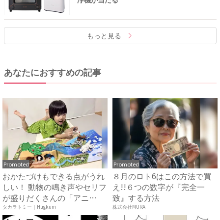
もっと見る
あなたにおすすめの記事
Promoted
Promoted
おかたづけもできる点がうれ
８月のロト6はこの方法で買
しい！ 動物の鳴き声やセリフ
え!!６つの数字が『完全一
が盛りだくさんの「アニ
致』する方法
ア ...
タカラトミー｜Hugkum
株式会社MURA