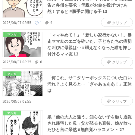
告と弁償を要求→母親がお金を投げつけあ
然！すると #勝手に開ける子 13
2026/08/07 08:55
1
9
クリップ
「ママやめて！」「新しい家行かない！」暴
マンガ
走ママ友のエゴを砕いた、子どもたちの痛切
な叫びに母親は… #飼えなくなった猫を押し
付けるママ友 12
2026/08/07 08:25
6
クリップ
マンガ
「何これ」サニタリーボックスについた白い
汚れ？よく見ると…「ぎゃあぁああ！」正体
は
2026/08/07 07:55
クリップ
マンガ
娘「他の大人と違う」知らない子を触り通報
され帰宅した母→父が怒るも直後、娘が放っ
たひと言に呆然 #無自覚ハラスメント 27