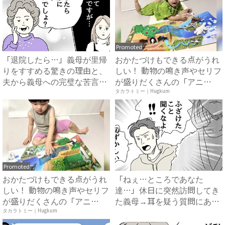
Promoted
「退院したら…」義母が里帰
おかたづけもできる点がうれ
りをすすめる驚きの理由と、
しい！ 動物の鳴き声やセリフ
夫から義母への完璧な苦言
が盛りだくさんの「アニ
#...
ア ...
タカラトミー｜Hugkum
Promoted
おかたづけもできる点がうれ
「ねぇ…ところであなた
しい！ 動物の鳴き声やセリフ
達…」休日に突然訪問してき
が盛りだくさんの「アニ
た義母→耳を疑う質問にあ
ア ...
然…！ ...
タカラトミー｜Hugkum