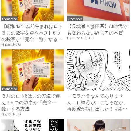
Promoted
Promoted
【昭和43年以前生まれはロト
【見城徹×藤田晋】AI時代で
６この数字を買うべき】6つ
も変わらない経営者の本質
の数字が「完全一致」する
FINCHI on GOETHE
方...
株式会社MURA
Promoted
８月のロト6はこの方法で買
「モラハラなんてありませ
え!!６つの数字が『完全一
ん！」嫁母が口ごもるなか、
致』する方法
再度嫁が話し出した！ #常識
知...
株式会社MURA