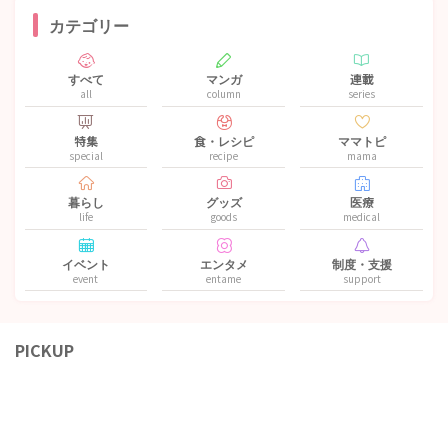
カテゴリー
すべて
マンガ
連載
all
column
series
特集
食・レシピ
ママトピ
special
recipe
mama
暮らし
グッズ
医療
life
goods
medical
イベント
エンタメ
制度・支援
event
entame
support
PICKUP