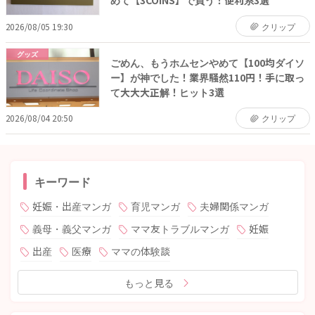
めて【3COINS】で買う！便利系3選
2026/08/05 19:30
クリップ
グッズ
ごめん、もうホムセンやめて【100均ダイソ
ー】が神でした！業界騒然110円！手に取っ
て大大大正解！ヒット3選
2026/08/04 20:50
クリップ
キーワード
妊娠・出産マンガ
育児マンガ
夫婦関係マンガ
義母・義父マンガ
ママ友トラブルマンガ
妊娠
出産
医療
ママの体験談
もっと見る