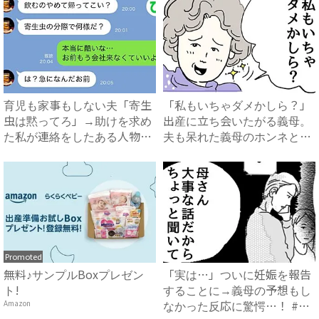
育児も家事もしない夫「寄生
「私もいちゃダメかしら？」
虫は黙ってろ」→助けを求め
出産に立ち会いたがる義母。
た私が連絡をしたある人物と
夫も呆れた義母のホンネと
は...
は…...
Promoted
無料♪サンプルBoxプレゼン
「実は…」ついに妊娠を報告
ト!
することに→義母の予想もし
なかった反応に驚愕…！ #
Amazon