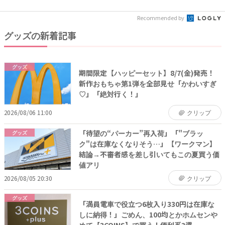
早...
Recommended by
グッズの新着記事
グッズ
期間限定【ハッピーセット】8/7(金)発売！
新作おもちゃ第1弾を全部見せ「かわいすぎ
♡」「絶対行く！」
2026/08/06 11:00
クリップ
「待望の“パーカー”再入荷」「"ブラッ
グッズ
ク"は在庫なくなりそう…」【ワークマン】
結論→不審者感を差し引いてもこの夏買う価
値アリ
2026/08/05 20:30
クリップ
グッズ
「満員電車で役立つ6枚入り330円は在庫な
しに納得！」ごめん、100均とかホムセンや