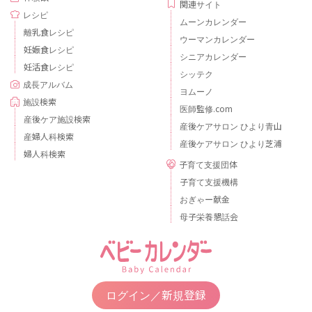
関連サイト
レシピ
ムーンカレンダー
離乳食レシピ
ウーマンカレンダー
妊娠食レシピ
シニアカレンダー
妊活食レシピ
シッテク
成長アルバム
ヨムーノ
施設検索
医師監修.com
産後ケア施設検索
産後ケアサロン ひより青山
産婦人科検索
産後ケアサロン ひより芝浦
婦人科検索
子育て支援団体
子育て支援機構
おぎゃー献金
母子栄養懇話会
ログイン／新規登録