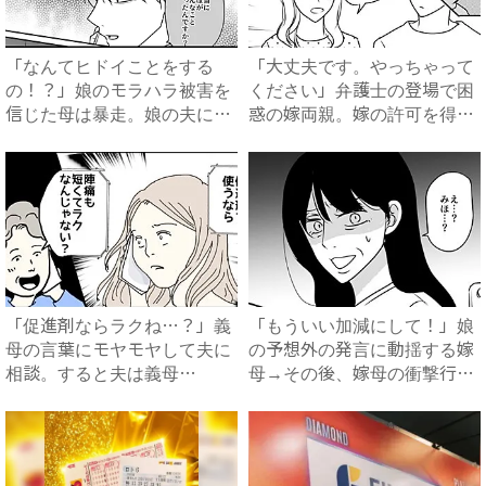
「なんてヒドイことをする
「大丈夫です。やっちゃって
の！？」娘のモラハラ被害を
ください」弁護士の登場で困
信じた母は暴走。娘の夫に電
惑の嫁両親。嫁の許可を得た
話を...
母...
「促進剤ならラクね…？」義
「もういい加減にして！」娘
母の言葉にモヤモヤして夫に
の予想外の発言に動揺する嫁
相談。すると夫は義母
母→その後、嫁母の衝撃行動
に…！？...
で...