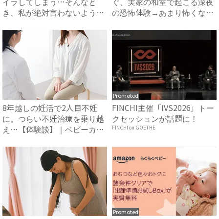
イラしてしまう…そんなと
ぐ、実家の和室で起こる深夜
き、私が絶対言わないように
の恐怖体験→あまり怖くない
して...
と感...
Promoted
8年越しの妊活で2人目不妊
FINCHI主催「IVS2026」トー
に。つらい不妊治療を乗り越
クセッションが話題に！
え…【体験談】｜ベビーカレ
FINCHI on GOETHE
ン...
Promoted