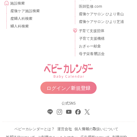
施設検索
医師監修.com
産後ケア施設検索
産後ケアサロン ひより青山
産婦人科検索
産後ケアサロン ひより芝浦
婦人科検索
子育て支援団体
子育て支援機構
おぎゃー献金
母子栄養懇話会
ログイン／新規登録
公式SNS
ベビーカレンダーとは？
運営会社
個人情報の取扱いについて
外部送信について
ご利用のルールとマナー
広告掲載について
利用規約