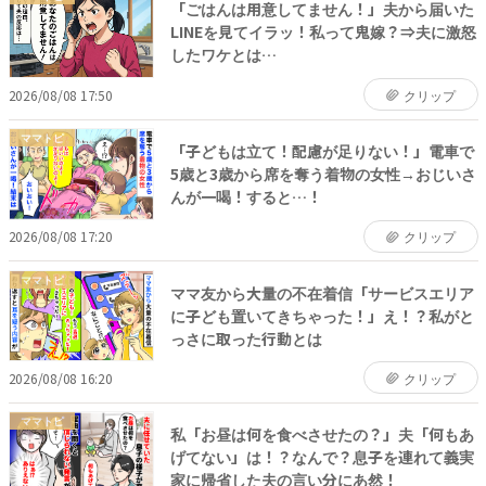
「ごはんは用意してません！」夫から届いた
LINEを見てイラッ！私って鬼嫁？⇒夫に激怒
したワケとは…
2026/08/08 17:50
クリップ
ママトピ
「子どもは立て！配慮が足りない！」電車で
5歳と3歳から席を奪う着物の女性→おじいさ
んが一喝！すると…！
2026/08/08 17:20
クリップ
ママトピ
ママ友から大量の不在着信「サービスエリア
に子ども置いてきちゃった！」え！？私がと
っさに取った行動とは
2026/08/08 16:20
クリップ
ママトピ
私「お昼は何を食べさせたの？」夫「何もあ
げてない」は！？なんで？息子を連れて義実
家に帰省した夫の言い分にあ然！