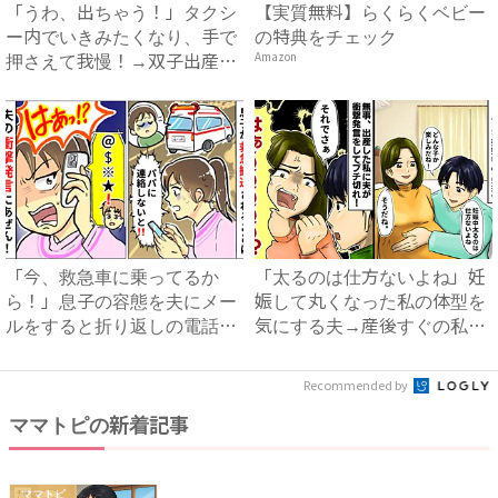
「うわ、出ちゃう！」タクシ
【実質無料】らくらくベビー
ー内でいきみたくなり、手で
の特典をチェック
押さえて我慢！→双子出産で
Amazon
ま...
「今、救急車に乗ってるか
「太るのは仕方ないよね」妊
ら！」息子の容態を夫にメー
娠して丸くなった私の体型を
ルをすると折り返しの電話
気にする夫→産後すぐの私に
が…ま...
浴...
Recommended by
ママトピの新着記事
ママトピ