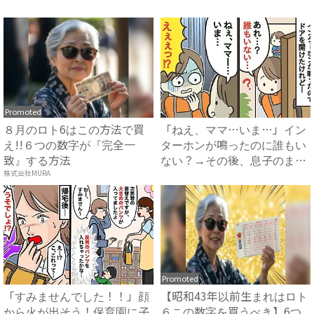
ー...
家...
Promoted
８月のロト6はこの方法で買
「ねえ、ママ…いま…」イン
え!!６つの数字が『完全一
ターホンが鳴ったのに誰もい
致』する方法
ない？→その後、息子のまさ
か...
株式会社MURA
Promoted
「すみませんでした！！」顔
【昭和43年以前生まれはロト
から火が出そう！保育園に子
６この数字を買うべき】6つ