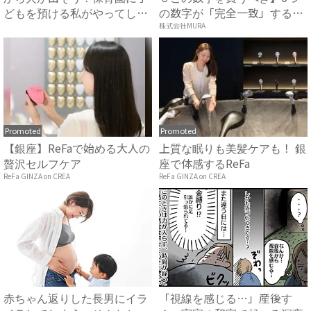
どもを預ける私がやってしま
の数字が「完全一致」する
っ...
方...
株式会社MURA
Promoted
Promoted
【銀座】ReFaで始める大人の
上質な眠りも美髪ケアも！ 銀
贅沢セルフケア
座で体感するReFa
ReFa GINZA on CREA
ReFa GINZA on CREA
赤ちゃん返りした長男にイラ
「視線を感じる…」産後す