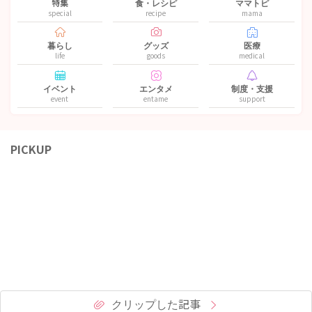
特集
食・レシピ
ママトピ
special
recipe
mama
暮らし
グッズ
医療
life
goods
medical
イベント
エンタメ
制度・支援
event
entame
support
PICKUP
クリップした記事