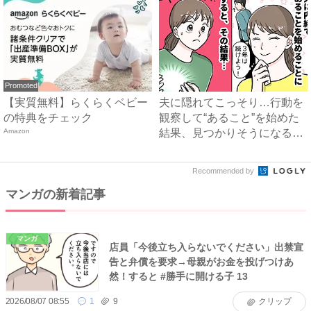
Promoted
【実質無料】らくらくベビー
夫に隠れてこっそり…行動を
の特典をチェック
観察して“あること”を始めた
Amazon
結果、見つかりそうになる
も...
Recommended by
マンガの新着記事
マンガ
店員「今後立ち入らないでください」出禁宣
告と弁償を要求→母親がお金を投げつけあ
然！すると #勝手に開ける子 13
2026/08/07 08:55
1
9
クリップ