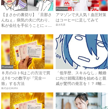
Promoted
【まさかの裏切り】「旦那さ
アマゾンで大人気！血圧対策
んねぇ」病気の夫に代わり、
はコーヒーに足してみて
私が会社を手伝うことに→夫
森永乳業
の...
Promoted
８月のロト6はこの方法で買
「低学歴、スキルなし」離婚
え!!６つの数字が『完全一
に向け就職活動を始めると親
致』する方法
戚が驚愕の発言を！？ #離
株式会社MURA
婚...