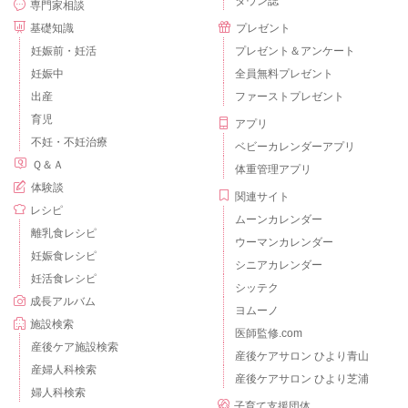
タウン誌
専門家相談
基礎知識
プレゼント
妊娠前・妊活
プレゼント＆アンケート
妊娠中
全員無料プレゼント
出産
ファーストプレゼント
育児
アプリ
不妊・不妊治療
ベビーカレンダーアプリ
Ｑ＆Ａ
体重管理アプリ
体験談
関連サイト
レシピ
ムーンカレンダー
離乳食レシピ
ウーマンカレンダー
妊娠食レシピ
シニアカレンダー
妊活食レシピ
シッテク
成長アルバム
ヨムーノ
施設検索
医師監修.com
産後ケア施設検索
産後ケアサロン ひより青山
産婦人科検索
産後ケアサロン ひより芝浦
婦人科検索
子育て支援団体