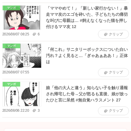
「ママやめて！」「新しい家行かない！」暴
マンガ
走ママ友のエゴを砕いた、子どもたちの痛切
な叫びに母親は… #飼えなくなった猫を押し
付けるママ友 12
2026/08/07 08:25
6
クリップ
マンガ
「何これ」サニタリーボックスについた白い
汚れ？よく見ると…「ぎゃあぁああ！」正体
は
2026/08/07 07:55
クリップ
マンガ
娘「他の大人と違う」知らない子を触り通報
され帰宅した母→父が怒るも直後、娘が放っ
たひと言に呆然 #無自覚ハラスメント 27
2026/08/06 22:20
3
クリップ