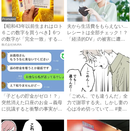
Promoted
【昭和43年以前生まれはロト
夫から生活費をもらえない…
６この数字を買うべき】6つ
レシートは全部チェック！？
の数字が「完全一致」する
「経済的DV」の被害に遭っ
方...
株式会社MURA
た...
「子どもの貯金がゼロ！？」
「ごめん、でも違うんだ」全
突然消えた口座のお金→義母
力で謝罪する夫。しかし妻の
に抗議すると衝撃の事実が判
心は冷め切っていて… #妻
明...
の...