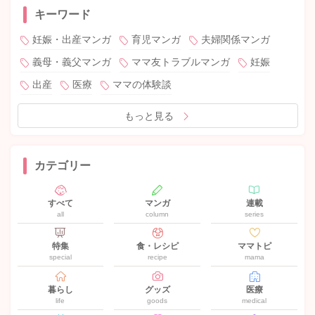
キーワード
妊娠・出産マンガ
育児マンガ
夫婦関係マンガ
義母・義父マンガ
ママ友トラブルマンガ
妊娠
出産
医療
ママの体験談
もっと見る
カテゴリー
すべて
マンガ
連載
all
column
series
特集
食・レシピ
ママトピ
special
recipe
mama
暮らし
グッズ
医療
life
goods
medical