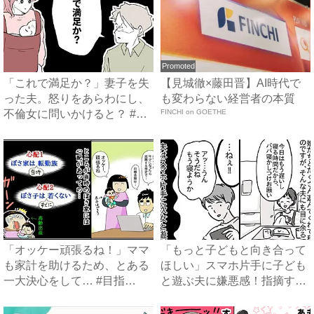
Promoted
「これで満足か？」妻子を失
【見城徹×藤田晋】AI時代で
った夫。怒りをあらわにし、
も変わらない経営者の本質
不倫女に問いかけると？ #
FINCHI on GOETHE
妻...
「オッケー頑張るね！」ママ
「もっと子どもと向き合って
も家計を助けるため、とある
ほしい」スマホ片手に子ども
一大決心をして… #目指
と遊ぶ夫に嫌悪感！指摘する
せ！...
と...