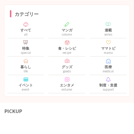
カテゴリー
すべて
マンガ
連載
all
column
series
特集
食・レシピ
ママトピ
special
recipe
mama
暮らし
グッズ
医療
life
goods
medical
イベント
エンタメ
制度・支援
event
entame
support
PICKUP