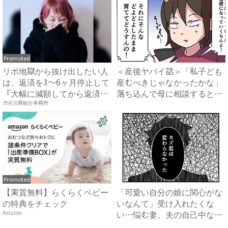
Promoted
リボ地獄から抜け出したい人
＜産後ヤバイ話＞「私子ども
は、返済を3～6ヶ月停止して
産むべきじゃなかったかな」
『大幅に減額してから返済
落ち込んで母に相談すると意
す...
外...
渋谷法務総合事務所
Promoted
【実質無料】らくらくベビー
「可愛い自分の娘に関心がな
の特典をチェック
いなんて」受け入れたくな
い…悩む妻。夫の自己中な言
Amazon
動は...