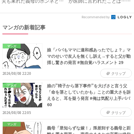
夫も呆れた義母のホンネと
が医師に言われたことは…｜
は…...
ベビ...
Recommended by
マンガの新着記事
マンガ
娘「パパもママに違和感あったでしょ？」マ
マのせいで友人を無くし訴え→すると父が動
揺し驚きの発言 #無自覚ハラスメント 29
2026/08/08 22:20
クリップ
娘の"椅子から落下事件"を大げさと言う父
マンガ
「命を落としていたかも」ことの重大さを訴
えると、耳を疑う発言 #俺は気配り上手パパ
60
2026/08/08 22:05
クリップ
マンガ
義母「恩知らずな嫁！」孫差別する義母と距