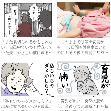
「また裏切られるかもしれな
「このままでは帝王切開か
い」自己中でいつも苛立って
も…」3日間も陣痛室にいた
いた夫。やさしい彼に戻る日
のに！その後の展開に唖然…
が...
【体...
「私もいちゃダメかしら？」
「育児が怖い」突然の恐怖
出産に立ち会いたがる義母。
心。産後うつと診断された私