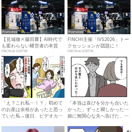
Promoted
Promoted
【見城徹×藤田晋】AI時代で
FINCHI主催「IVS2026」トー
も変わらない経営者の本質
クセッションが話題に！
FINCHI on GOETHE
FINCHI on GOETHE
「え？これ私…！？」初めて
「本当は喜びを分かち合いた
のお産は余裕があったと思っ
かった」ずっと寂しかった…
ていた私→後日、ビデオカメ
娘に無関心な夫へ告げた、妻
ラ...
の...