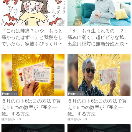
「これは陣痛？いや、もっと
「え、もう生まれるの！？」
痛かったはず…」と我慢をし
痛みに弱く、超ビビりな私。
ていたら、家族もびっくりの
出産は絶対に無痛分娩と決め
大...
て...
Promoted
Promoted
８月のロト6はこの方法で買
８月のロト6はこの方法で買
え!!６つの数字が『完全一
え!!６つの数字が『完全一
致』する方法
致』する方法
株式会社MURA
株式会社MURA