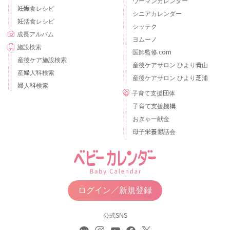
ウーマンカレンダー
妊娠食レシピ
シニアカレンダー
妊活食レシピ
シッテク
成長アルバム
ヨムーノ
施設検索
医師監修.com
産後ケア施設検索
産後ケアサロン ひより青山
産婦人科検索
産後ケアサロン ひより芝浦
婦人科検索
子育て支援団体
子育て支援機構
おぎゃー献金
母子栄養懇話会
ログイン／新規登録
公式SNS