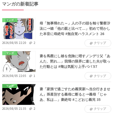
マンガの新着記事
マンガ
母「無事帰れた～」人の子の頭を触り警察沙
汰に→娘「他の親と比べて…」初めて明かし
た本音に母絶句 #無自覚ハラスメント 26
2026/08/05 22:20
2
クリップ
マンガ
妻を馬鹿にし娘を危険に晒すノンデリ父「あ
んた、黙れ…」我慢の限界に達した夫が取っ
た行動とは #俺は気配り上手パパ 57
2026/08/05 22:05
1
クリップ
マンガ
妻「家族で過ごすため義実家へ当分行きませ
ん」孫差別する義母に断ると→義母「じゃ
あ、私は…」妻絶句 #こどおじ義兄 35
2026/08/05 21:35
2
クリップ