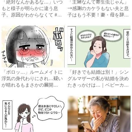
「絶対なんかあるな…」いつ
「主婦なんて寄生虫じゃん」
もと様子が明らかに違う息
→感謝のカケラもない夫と息
子。原因がわからなくて #
子はもう不要！妻・母を辞め
太...
る...
「ボロッ…」ルームメイトに
「好きでも結婚は別！」シン
浮気の身代わりにされ…疑い
グルマザーの私が結婚を決め
が晴れるもまさかの展開
たきっかけは…｜ベビーカレ
に…！...
ン...