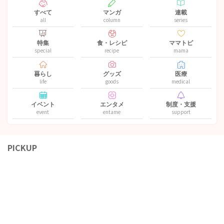
すべて
マンガ
連載
all
column
series
特集
食・レシピ
ママトピ
special
recipe
mama
暮らし
グッズ
医療
life
goods
medical
イベント
エンタメ
制度・支援
event
entame
support
PICKUP