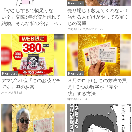
Promoted
「やさしすぎて物足りな
売り場じゃ教えてくれない！
い？」交際5年の彼と別れて
当たる人だけがやってる宝く
結婚。そんな私の今は｜ベビ
じの習慣
ーカレ...
合同会社デジタルファーム
Promoted
Promoted
アマゾン1位「このお茶ガチ
８月のロト6はこの方法で買
です」噂のお茶
え!!６つの数字が『完全一
ハーブ健康本舗
致』する方法
株式会社MURA