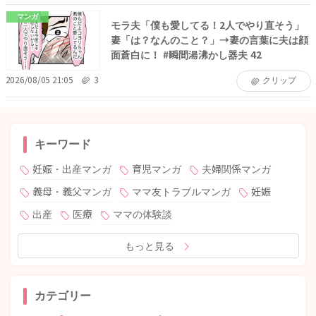
マンガ
モラ夫「僕も愛してる！2人でやり直そう」
妻「は？なんのこと？」→妻の言葉に夫は顔
面蒼白に！ #瞬間湯沸かし器夫 42
2026/08/05 21:05
3
クリップ
キーワード
妊娠・出産マンガ
育児マンガ
夫婦関係マンガ
義母・義父マンガ
ママ友トラブルマンガ
妊娠
出産
医療
ママの体験談
もっと見る
カテゴリー