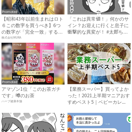
Promoted
【昭和43年以前生まれはロト
「これは異常値！」何かのサ
６この数字を買うべき】6つ
イン？お迎えに行くと息子に
の数字が「完全一致」する
衝撃的な異変が！ #太郎ち
方...
株式会社MURA
ゃ...
Promoted
アマゾン1位「このお茶ガチ
【業務スーパー】買ってよか
です」噂のお茶
った！2021上半期マニアおす
ハーブ健康本舗
すめベスト5｜ベビーカレ...