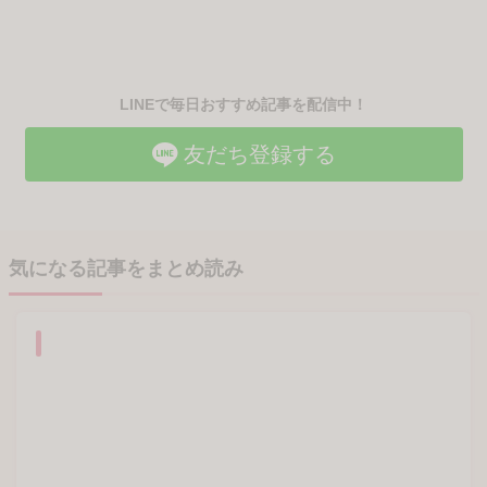
コメントをもっと見る
2件
この記事にコメントする
この記事の著者
めぐ
マンガ家・イラストレーター
2018年2月生まれの男児育児中の一児の母。内科医と
して日々働きつつ、Instagram・ブログで育児絵日記を
掲載中。
執筆記事一覧
同じ著者の連載