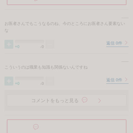
1
1/1
女医の妊活日記
連載
前の話を読む
7話
やっと陽性に！いざタイミングを
とるべし！【女医の妊活日記7】
次の話を読む
9話