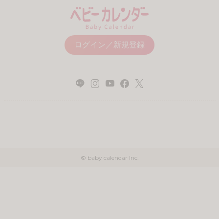
災い転じて福となす！？体の
「妊娠…してた！」多嚢胞性
不調で受診した病院での素敵
卵巣症候群の私が感じた「妊
な出会いとは… #原因不明
娠」という奇跡｜ベビーカレ
不...
ン...
Promoted
【西野亮廣】ビジネス書最新
「義母と仲良く？ふざけん
刊『北極星 僕たちはどう働
な」私は夫そっくりの子ども
くか』
を産むための存在…義母の企
FINCHI on GOETHE
みを...