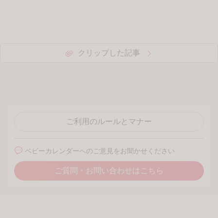
あなたにおすすめの記事
「まだ大丈夫でしょ」第1子
「出産は怖くないわよ♡」義
を出産後に職場復帰。妊活を
母が孫欲しさに大暴走！逃げ
先延ばしにしていると、2人
場のないリビングで恐怖の1
目...
時...