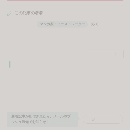
「バカでごめんなさい」判定待ち
中、大後悔…【女医の妊活日記
9】
最初から読む
1話
月経困難症「私、妊娠できるの
か…？」不安になり…【女医の妊
活日記1】
最新話が配信されたら、メールやプ
2
クリップ
ッシュ通知でお知らせ！
まとめて読む
3
クリップ
＼ この記事にいいね！しよう ／
現在ログインしていません。
ログイン
しますか？