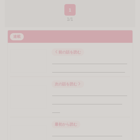
あるあるじゃないかなと思っていますが、みなさんどうな
のかな？
ちなみに、私の妊娠超初期症状かなと思ったものは
下腹部（恥骨のあたり）の張る痛み
腰痛
胸の張り
頻尿