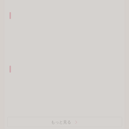
新着記事が配信されたら、メールやプ
0
クリップ
ッシュ通知でお知らせ！
同じジャンルの連載
もっと見る