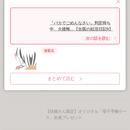
LINEで毎日おすすめ記事を配信中！
3
秒後に次の話へ遷移します
友だち登録する
「バカでごめんなさい」判定待ち
中、大後悔…【女医の妊活日記9】
次の話を読む
連載名
気になる記事をまとめ読み
女医の妊活日記
人気連載
まとめて読む
新着連載