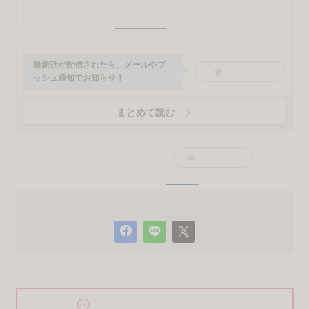
でした。
しかし「これ妊娠な気がする！」と親に言っても「気のせ
いでしょ……」と相手にされず（笑）。
まぁ正直、生理前の兆候とほぼ一緒なので、なんとも言え
ないですよね！ 実際妊娠していないときも、同じような
症状あったし……。
監修／助産師REIKO
ベビーカレンダー編集部
ベビーカレンダー記事制作の取り組み