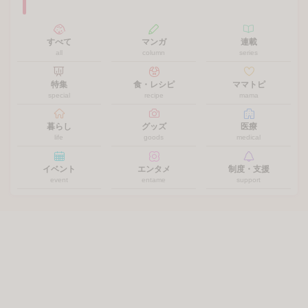
【0-1歳のママ・パパ限定】資料請求で育児
に役立つ！プレゼント
【産後ママ限定】オリジナル「しかけ絵本」
全員プレゼント
答えて当たる！保険に関する【簡単1分】ア
ンケート実施中
【妊婦さん限定】オリジナル「母子手帳ケー
ス」全員プレゼント
もっと見る