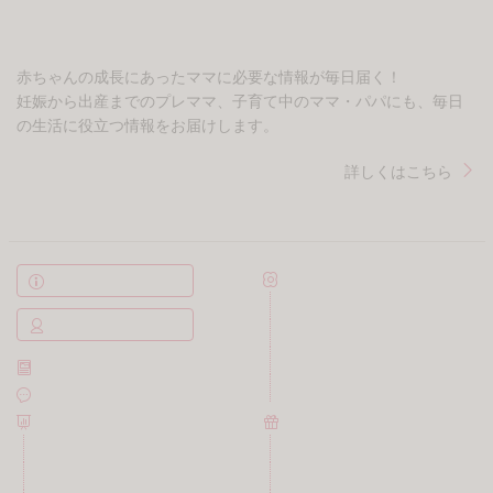
Promoted
【昭和43年以前生まれはロト
「2人目も簡単にできると思
６この数字を買うべき】6つ
った…」不妊の原因は私？妊
の数字が「完全一致」する
活を進める中で次々と病気が
方...
株式会社MURA
見...
のしかかる苛立ち「子作りっ
妊活を強要する義母「育児で
て無理にするものじゃない」
きない」「嫁に産ませて私が
→リフレッシュできたワケ
育てる」本音を聞いてしまい
#...
絶...