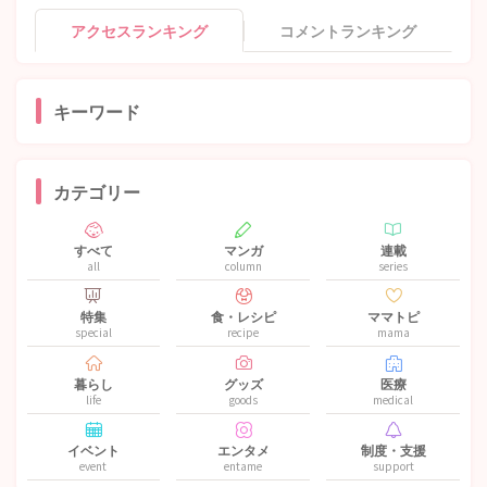
アクセスランキング
コメントランキング
キーワード
カテゴリー
すべて
マンガ
連載
all
column
series
特集
食・レシピ
ママトピ
special
recipe
mama
暮らし
グッズ
医療
life
goods
medical
イベント
エンタメ
制度・支援
event
entame
support