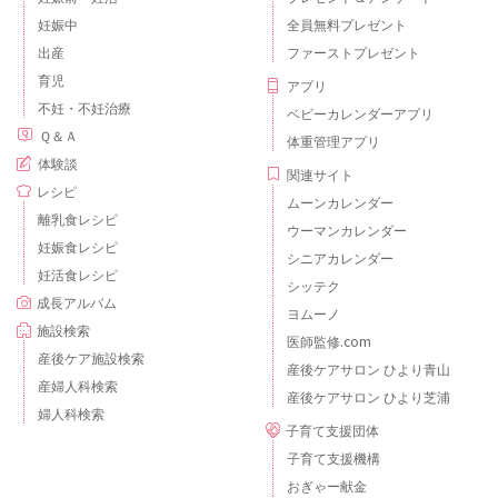
妊娠中
全員無料プレゼント
出産
ファーストプレゼント
育児
アプリ
不妊・不妊治療
ベビーカレンダーアプリ
Ｑ＆Ａ
体重管理アプリ
体験談
関連サイト
レシピ
ムーンカレンダー
離乳食レシピ
ウーマンカレンダー
妊娠食レシピ
シニアカレンダー
妊活食レシピ
シッテク
成長アルバム
ヨムーノ
施設検索
医師監修.com
産後ケア施設検索
産後ケアサロン ひより青山
産婦人科検索
産後ケアサロン ひより芝浦
婦人科検索
子育て支援団体
子育て支援機構
おぎゃー献金