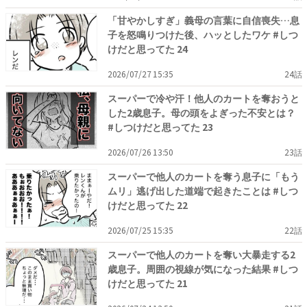
「甘やかしすぎ」義母の言葉に自信喪失…息
子を怒鳴りつけた後、ハッとしたワケ #しつ
けだと思ってた 24
2026/07/27 15:35
24話
スーパーで冷や汗！他人のカートを奪おうと
した2歳息子。母の頭をよぎった不安とは？
#しつけだと思ってた 23
2026/07/26 13:50
23話
スーパーで他人のカートを奪う息子に「もう
ムリ」逃げ出した道端で起きたことは #しつ
けだと思ってた 22
2026/07/25 15:35
22話
スーパーで他人のカートを奪い大暴走する2
歳息子。周囲の視線が気になった結果 #しつ
けだと思ってた 21