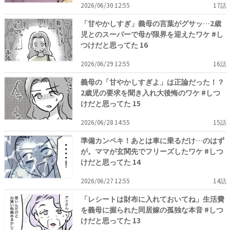
2026/06/30 12:55
17話
「甘やかしすぎ」義母の言葉がグサッ…2歳
児とのスーパーで母が限界を迎えたワケ #し
つけだと思ってた 16
2026/06/29 12:55
16話
義母の「甘やかしすぎよ」は正論だった！？
2歳児の要求を聞き入れ大後悔のワケ #しつ
けだと思ってた 15
2026/06/28 14:55
15話
準備カンペキ！あとは車に乗るだけ…のはず
が。ママが玄関先でフリーズしたワケ #しつ
けだと思ってた 14
2026/06/27 12:55
14話
「レシートは財布に入れておいてね」生活費
を義母に握られた同居嫁の孤独な本音 #しつ
けだと思ってた 13