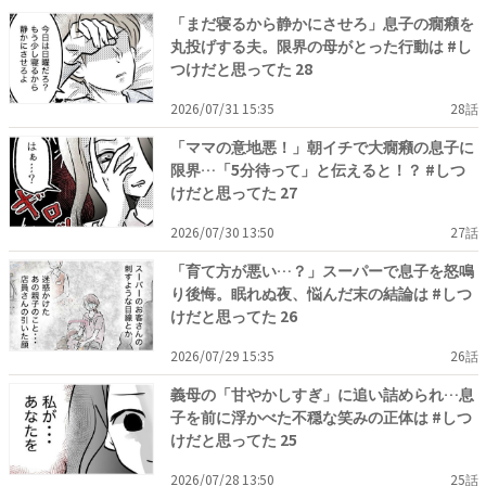
「まだ寝るから静かにさせろ」息子の癇癪を
丸投げする夫。限界の母がとった行動は #し
つけだと思ってた 28
2026/07/31 15:35
28話
「ママの意地悪！」朝イチで大癇癪の息子に
限界…「5分待って」と伝えると！？ #しつ
けだと思ってた 27
2026/07/30 13:50
27話
「育て方が悪い…？」スーパーで息子を怒鳴
り後悔。眠れぬ夜、悩んだ末の結論は #しつ
けだと思ってた 26
2026/07/29 15:35
26話
義母の「甘やかしすぎ」に追い詰められ…息
子を前に浮かべた不穏な笑みの正体は #しつ
けだと思ってた 25
2026/07/28 13:50
25話