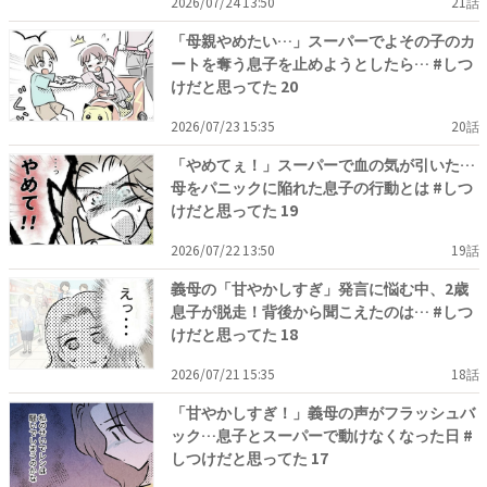
2026/07/24 13:50
21話
「母親やめたい…」スーパーでよその子のカ
ートを奪う息子を止めようとしたら… #しつ
けだと思ってた 20
2026/07/23 15:35
20話
「やめてぇ！」スーパーで血の気が引いた…
母をパニックに陥れた息子の行動とは #しつ
けだと思ってた 19
2026/07/22 13:50
19話
義母の「甘やかしすぎ」発言に悩む中、2歳
息子が脱走！背後から聞こえたのは… #しつ
けだと思ってた 18
2026/07/21 15:35
18話
「甘やかしすぎ！」義母の声がフラッシュバ
ック…息子とスーパーで動けなくなった日 #
しつけだと思ってた 17