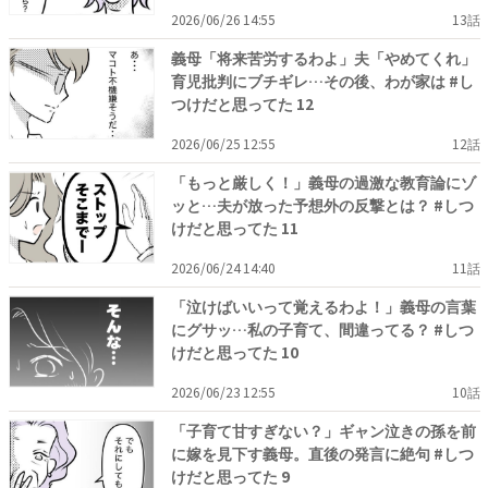
2026/06/26 14:55
13話
義母「将来苦労するわよ」夫「やめてくれ」
育児批判にブチギレ…その後、わが家は #し
つけだと思ってた 12
2026/06/25 12:55
12話
「もっと厳しく！」義母の過激な教育論にゾ
ッと…夫が放った予想外の反撃とは？ #しつ
けだと思ってた 11
2026/06/24 14:40
11話
「泣けばいいって覚えるわよ！」義母の言葉
にグサッ…私の子育て、間違ってる？ #しつ
けだと思ってた 10
2026/06/23 12:55
10話
「子育て甘すぎない？」ギャン泣きの孫を前
に嫁を見下す義母。直後の発言に絶句 #しつ
けだと思ってた 9