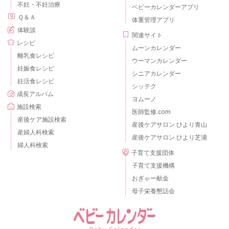
不妊・不妊治療
ベビーカレンダーアプリ
Ｑ＆Ａ
体重管理アプリ
体験談
関連サイト
レシピ
ムーンカレンダー
離乳食レシピ
ウーマンカレンダー
妊娠食レシピ
シニアカレンダー
妊活食レシピ
シッテク
成長アルバム
ヨムーノ
施設検索
医師監修.com
産後ケア施設検索
産後ケアサロン ひより青山
産婦人科検索
産後ケアサロン ひより芝浦
婦人科検索
子育て支援団体
子育て支援機構
おぎゃー献金
母子栄養懇話会