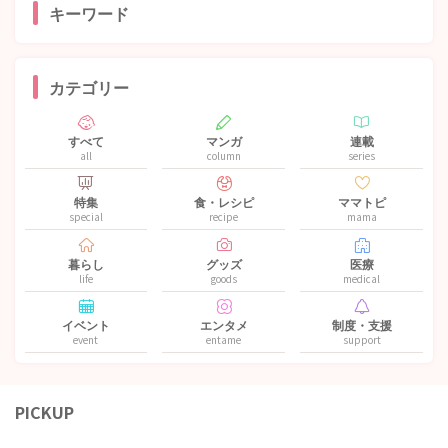
キーワード
カテゴリー
すべて
マンガ
連載
all
column
series
特集
食・レシピ
ママトピ
special
recipe
mama
暮らし
グッズ
医療
life
goods
medical
イベント
エンタメ
制度・支援
event
entame
support
PICKUP