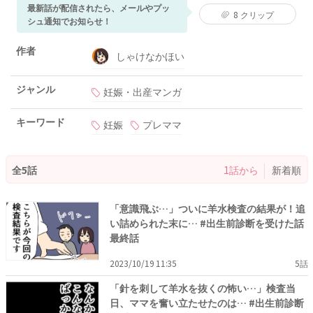
最新話が配信されたら、メールやプッ
8
クリップ
シュ通知でお知らせ！
作者
しゃけなかほい
ジャンル
妊娠・出産マンガ
キーワード
妊娠
プレママ
全5話
1話から
新着順
「意識飛ぶ…」ついに羊水検査の結果が！追
い詰められた末に… #出生前診断を受けた話
最終話
2023/10/19 11:35
5話
「針を刺して羊水を抜くの怖い…」検査当
日、ママを奮い立たせたのは… #出生前診断