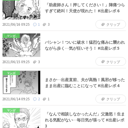
「助産師さん！押してください！」陣痛つら
すぎて絶叫！天使が現れた！ #出産レポ 6
2021/06/16 09:25
1
3
クリップ
マンガ
バシャン！ついに破水！猛烈な痛みに襲われ
ながら歩く…気が狂いそう！ #出産レポ 5
2021/06/15 09:25
3
クリップ
マンガ
まさか…出産直前、夫が高熱！風邪が移った
まま出産に臨むことになって #出産レポ 4
2021/06/14 09:25
2
1
クリップ
マンガ
「なんで相談しなかったんだ」父激怒！生ま
れる気配がない…毎日気が張って #出産レポ
3