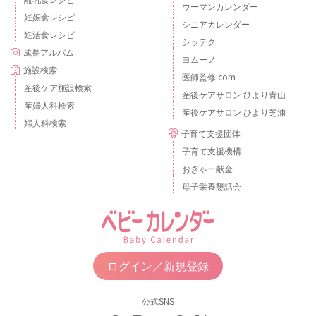
ウーマンカレンダー
妊娠食レシピ
シニアカレンダー
妊活食レシピ
シッテク
成長アルバム
ヨムーノ
施設検索
医師監修.com
産後ケア施設検索
産後ケアサロン ひより青山
産婦人科検索
産後ケアサロン ひより芝浦
婦人科検索
子育て支援団体
子育て支援機構
おぎゃー献金
母子栄養懇話会
ログイン／新規登録
公式SNS