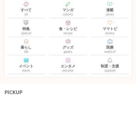
すべて
マンガ
連載
all
column
series
特集
食・レシピ
ママトピ
special
recipe
mama
暮らし
グッズ
医療
life
goods
medical
イベント
エンタメ
制度・支援
event
entame
support
PICKUP