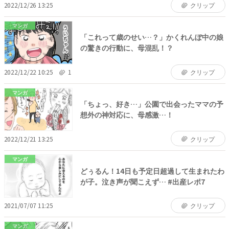
2022/12/26 13:25
クリップ
マンガ
「これって歳のせい…？」かくれんぼ中の娘
の驚きの行動に、母混乱！？
2022/12/22 10:25
1
クリップ
マンガ
「ちょっ、好き…」公園で出会ったママの予
想外の神対応に、母感激…！
2022/12/21 13:25
クリップ
マンガ
どぅるん！14日も予定日超過して生まれたわ
が子。泣き声が聞こえず… #出産レポ7
2021/07/07 11:25
クリップ
マンガ