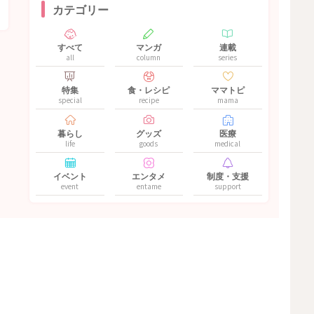
カテゴリー
すべて
マンガ
連載
all
column
series
特集
食・レシピ
ママトピ
special
recipe
mama
暮らし
グッズ
医療
life
goods
medical
イベント
エンタメ
制度・支援
event
entame
support