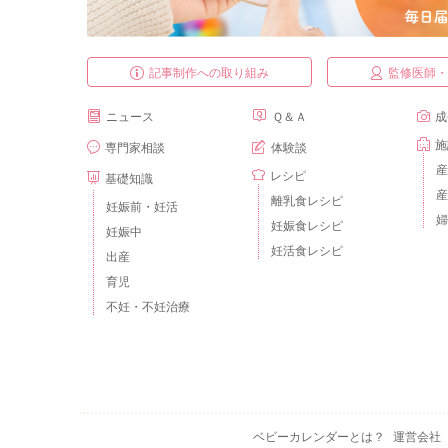
記事制作への取り組み
監修医師
ニュース
Ｑ＆Ａ
成
施
専門家相談
体験談
産
レシピ
基礎知識
産
離乳食レシピ
妊娠前・妊活
婦
妊娠食レシピ
妊娠中
妊活食レシピ
出産
育児
不妊・不妊治療
ベビーカレンダーとは？
運営会社