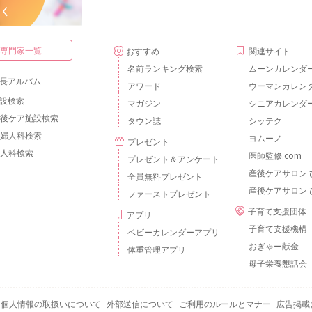
・専門家一覧
おすすめ
関連サイト
名前ランキング検索
ムーンカレンダ
長アルバム
アワード
ウーマンカレン
設検索
マガジン
シニアカレンダ
後ケア施設検索
タウン誌
シッテク
婦人科検索
ヨムーノ
プレゼント
人科検索
医師監修.com
プレゼント＆アンケート
産後ケアサロン 
全員無料プレゼント
産後ケアサロン 
ファーストプレゼント
子育て支援団体
アプリ
子育て支援機構
ベビーカレンダーアプリ
おぎゃー献金
体重管理アプリ
母子栄養懇話会
個人情報の取扱いについて
外部送信について
ご利用のルールとマナー
広告掲載