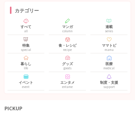
カテゴリー
すべて
マンガ
連載
all
column
series
特集
食・レシピ
ママトピ
special
recipe
mama
暮らし
グッズ
医療
life
goods
medical
イベント
エンタメ
制度・支援
event
entame
support
PICKUP