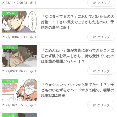
2023/11/12 00:25
1
クリップ
マンガ
「なに食べてるの？」においでバレた母の大
好物…！くさい演技でごまかしたものの、予
想外の展開に涙！
2023/10/04 11:15
1
クリップ
マンガ
「ごめんね…」娘が素直に謝ってきたことに
思わず涙ぐむ私→しかし、待ち受けていたの
は衝撃の展開だった…！？
2023/09/30 06:25
1
クリップ
マンガ
「ウォシュレットいつから出てた…！？」子
どものいたずらがハードすぎて絶句。衝撃の
現場写真2連発！
2022/10/28 15:55
6
クリップ
マンガ