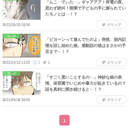
「んこ…でぃた…」ギャアアア！停電の夜、
思わず絶叫！暗闇で子どもの手に握られてい
たモノとは…！？
2022/10/23 20:50
クリップ
マンガ
「ビヨーンって遊んでたのよ」突然、胎内記
憶を話し始めた娘。感動話の後はまさかの予
言まで…！？
2022/10/12 12:25
1
1
クリップ
マンガ
「すごく悪いことするの…」神妙な娘の表
情。保育園でいじめや暴力が起きているの？
話を真剣に聞き続けると…！？
2022/09/20 20:50
クリップ
1