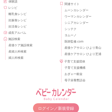
体験談
関連サイト
レシピ
ムーンカレンダー
離乳食レシピ
ウーマンカレンダー
妊娠食レシピ
シニアカレンダー
妊活食レシピ
シッテク
成長アルバム
ヨムーノ
施設検索
医師監修.com
産後ケア施設検索
産後ケアサロン ひより青山
産婦人科検索
産後ケアサロン ひより芝浦
婦人科検索
子育て支援団体
子育て支援機構
おぎゃー献金
母子栄養懇話会
ログイン／新規登録