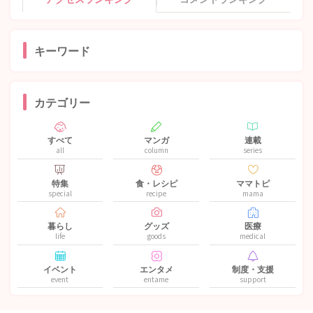
キーワード
カテゴリー
すべて
マンガ
連載
all
column
series
特集
食・レシピ
ママトピ
special
recipe
mama
暮らし
グッズ
医療
life
goods
medical
イベント
エンタメ
制度・支援
event
entame
support