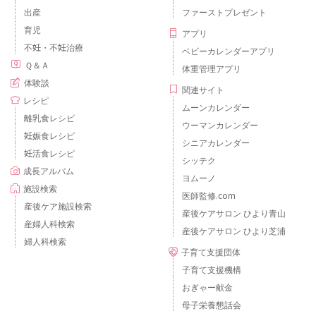
出産
ファーストプレゼント
育児
アプリ
不妊・不妊治療
ベビーカレンダーアプリ
Ｑ＆Ａ
体重管理アプリ
体験談
関連サイト
レシピ
ムーンカレンダー
離乳食レシピ
ウーマンカレンダー
妊娠食レシピ
シニアカレンダー
妊活食レシピ
シッテク
成長アルバム
ヨムーノ
施設検索
医師監修.com
産後ケア施設検索
産後ケアサロン ひより青山
産婦人科検索
産後ケアサロン ひより芝浦
婦人科検索
子育て支援団体
子育て支援機構
おぎゃー献金
母子栄養懇話会