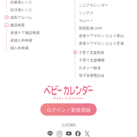
妊娠食レシピ
シニアカレンダー
妊活食レシピ
シッテク
成長アルバム
ヨムーノ
施設検索
医師監修.com
産後ケア施設検索
産後ケアサロン ひより青山
産婦人科検索
産後ケアサロン ひより芝浦
婦人科検索
子育て支援団体
子育て支援機構
おぎゃー献金
母子栄養懇話会
ログイン／新規登録
公式SNS