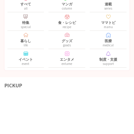
すべて
マンガ
連載
all
column
series
特集
食・レシピ
ママトピ
special
recipe
mama
暮らし
グッズ
医療
life
goods
medical
イベント
エンタメ
制度・支援
event
entame
support
PICKUP