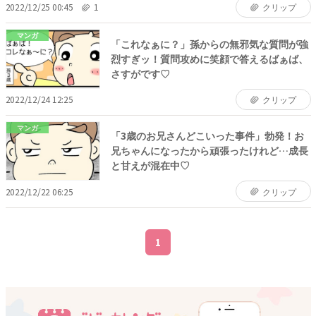
2022/12/25 00:45
1
クリップ
マンガ
「これなぁに？」孫からの無邪気な質問が強
烈すぎッ！質問攻めに笑顔で答えるばぁば、
さすがです♡
2022/12/24 12:25
クリップ
マンガ
「3歳のお兄さんどこいった事件」勃発！お
兄ちゃんになったから頑張ったけれど…成長
と甘えが混在中♡
2022/12/22 06:25
クリップ
1