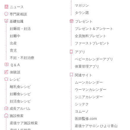
マガジン
ニュース
タウン誌
専門家相談
基礎知識
プレゼント
妊娠前・妊活
プレゼント＆アンケート
妊娠中
全員無料プレゼント
出産
ファーストプレゼント
育児
アプリ
不妊・不妊治療
ベビーカレンダーアプリ
Ｑ＆Ａ
体重管理アプリ
体験談
関連サイト
レシピ
ムーンカレンダー
離乳食レシピ
ウーマンカレンダー
妊娠食レシピ
シニアカレンダー
妊活食レシピ
シッテク
成長アルバム
ヨムーノ
施設検索
医師監修.com
産後ケア施設検索
産後ケアサロン ひより青山
産婦人科検索