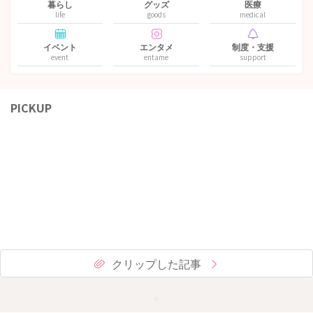
暮らし
グッズ
医療
life
goods
medical
イベント
エンタメ
制度・支援
event
entame
support
PICKUP
クリップした記事