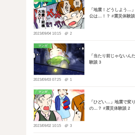
「地震！どうしよう…」
公は…！？ #震災体験談
2023/09/04 10:15
2
マンガ
「当たり前じゃないんだ
験談 3
2023/09/03 07:25
1
マンガ
「ひどい…」地震で変
の…？ #震災体験談 2
2023/09/02 10:15
3