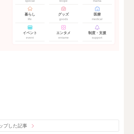
special
recipe
mama
暮らし
グッズ
医療
life
goods
medical
イベント
エンタメ
制度・支援
event
entame
support
ップした記事