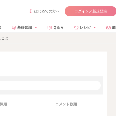
ログイン／新規登録
はじめての方へ
談
基礎知識
Ｑ＆Ａ
レシピ
成
たこと
気順
コメント数順