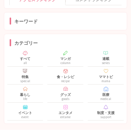
キーワード
カテゴリー
すべて
マンガ
連載
all
column
series
特集
食・レシピ
ママトピ
special
recipe
mama
暮らし
グッズ
医療
life
goods
medical
イベント
エンタメ
制度・支援
event
entame
support