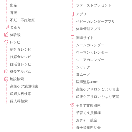
出産
ファーストプレゼント
育児
アプリ
不妊・不妊治療
ベビーカレンダーアプリ
Ｑ＆Ａ
体重管理アプリ
体験談
関連サイト
レシピ
ムーンカレンダー
離乳食レシピ
ウーマンカレンダー
妊娠食レシピ
シニアカレンダー
妊活食レシピ
シッテク
成長アルバム
ヨムーノ
施設検索
医師監修.com
産後ケア施設検索
産後ケアサロン ひより青山
産婦人科検索
産後ケアサロン ひより芝浦
婦人科検索
子育て支援団体
子育て支援機構
おぎゃー献金
母子栄養懇話会