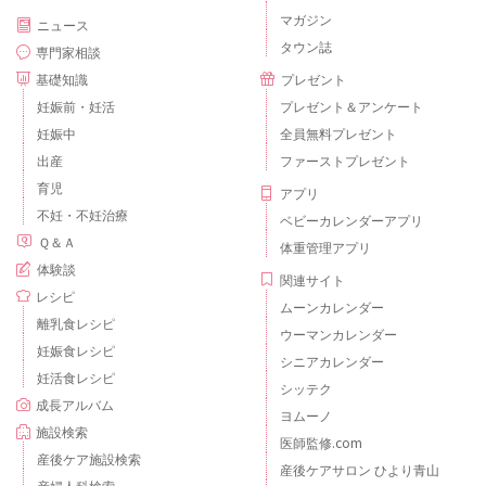
マガジン
ニュース
タウン誌
専門家相談
基礎知識
プレゼント
妊娠前・妊活
プレゼント＆アンケート
妊娠中
全員無料プレゼント
出産
ファーストプレゼント
育児
アプリ
不妊・不妊治療
ベビーカレンダーアプリ
Ｑ＆Ａ
体重管理アプリ
体験談
関連サイト
レシピ
ムーンカレンダー
離乳食レシピ
ウーマンカレンダー
妊娠食レシピ
シニアカレンダー
妊活食レシピ
シッテク
成長アルバム
ヨムーノ
施設検索
医師監修.com
産後ケア施設検索
産後ケアサロン ひより青山
産婦人科検索