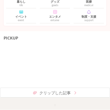
暮らし
グッズ
医療
life
goods
medical
イベント
エンタメ
制度・支援
event
entame
support
PICKUP
クリップした記事