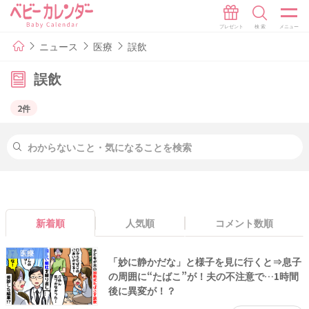
ニュース
医療
誤飲
誤飲
2件
新着順
人気順
コメント数順
医療
「妙に静かだな」と様子を見に行くと⇒息子
の周囲に“たばこ”が！夫の不注意で…1時間
後に異変が！？