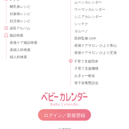
ムーンカレンダー
離乳食レシピ
ウーマンカレンダー
妊娠食レシピ
シニアカレンダー
妊活食レシピ
シッテク
成長アルバム
ヨムーノ
施設検索
医師監修.com
産後ケア施設検索
産後ケアサロン ひより青山
産婦人科検索
産後ケアサロン ひより芝浦
婦人科検索
子育て支援団体
子育て支援機構
おぎゃー献金
母子栄養懇話会
ログイン／新規登録