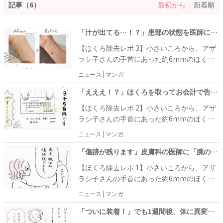
記事（6）
最初から
新着順
「汁が出てる…！？」患部の状態を医師に見せるとあるアドバイスをされて #ほくろ除去レポ 3
【ほくろ除去レポ 3】小さいころから、アザ
ラシ子さんの手首にあった約6mmのほく
ろ。「ゴミついてるよ」「虫かと思った！」
ニュース | マンガ
と悪気はないものの、人から指摘されるたび
に気になるように。そこで、美容皮膚科でほ
「えええ！？」ほくろを取ってお会計で告げられた金額→予想と違って…？ #ほくろ除去レポ 2
くろ除去の施術を受けることにしました。施
【ほくろ除去レポ 2】小さいころから、アザ
術後の状態は……！？
ラシ子さんの手首にあった約6mmのほく
ろ。「ゴミついてるよ」「虫かと思った！」
ニュース | マンガ
と悪気はないものの、人から指摘されるたび
に気になるように。そこで、美容皮膚科でほ
「傷跡が残ります」皮膚科の医師に「腕のあるもの」を見せた結果、告げられたのは…！？ #ほくろ除去レポ 1
くろ除去の施術を受けることになっ
【ほくろ除去レポ 1】小さいころから、アザ
て……！？
ラシ子さんの手首にあった約6mmのほく
ろ。「ゴミついてるよ」「虫かと思った！」
ニュース | マンガ
と悪気はないものの、人から指摘されるたび
に気になるように。そこで、美容医療でほく
「ついに装着！」でも1週間後、体に異変が… ！？ ＃帝王切開でもミレーナ入れました 3
ろを取る決意をして！？