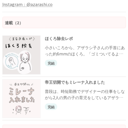
Instagram：@azarashi.co
連載（2）
ほくろ除去レポ
小さいころから、アザラシ子さんの手首にあ
った約6mmのほくろ。「ゴミついてるよ」
「虫かと思った！」と悪気はないものの、人
完結
から指摘されるたびに気になるように。そこ
で、美容医療でほくろを取る決意をして！？
帝王切開でもミレーナ入れました
普段は、時短勤務でデザイナーの仕事をしな
がら2人の男の子の育児をしているアザラシ
子さん。そんなアザラシ子さんが帝王切開後
完結
にミレーナを入れたお話です。