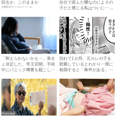
回るか、このままか
自分で産んだ娘なのによその
子だと感じる私はついに… ...
合同会社デジタルファーム
「耐えられないかも…」急き
別れて1カ月。元カレの子を
ょ決定した、帝王切開。手術
妊娠しているとわかり…母に
中にパニック障害を起こしか
相談すると「条件がある」と
け...
言...
Promoted