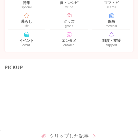
特集
食・レシピ
ママトピ
special
recipe
mama
暮らし
グッズ
医療
life
goods
medical
イベント
エンタメ
制度・支援
event
entame
support
PICKUP
クリップした記事