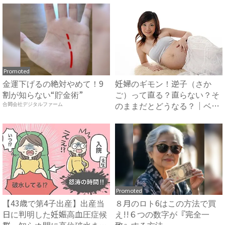
Promoted
金運下げるの絶対やめて！9
妊婦のギモン！逆子（さか
割が知らない“貯金術”
ご）って直る？直らない？そ
のままだとどうなる？｜ベビ
合同会社デジタルファーム
ーカ...
Promoted
【43歳で第4子出産】出産当
８月のロト6はこの方法で買
日に判明した妊娠高血圧症候
え!!６つの数字が『完全一