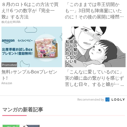
８月のロト6はこの方法で買
「このままでは帝王切開か
え!!６つの数字が『完全一
も…」3日間も陣痛室にいた
致』する方法
のに！その後の展開に唖然…
【体...
株式会社MURA
Promoted
無料♪サンプルBoxプレゼン
「こんなに愛しているのに」
ト!
実の娘に血の繋がりを感じず
苦しむ日々。すると娘が… ...
Amazon
Recommended by
マンガの新着記事
マンガ