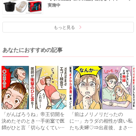
実施中
もっと見る
あなたにおすすめの記事
「がんばろうね」帝王切開を
「前はノリノリだったの
決めたそのとき…手術室で医
に…」カラダの相性が良い私
師がひと言「切らなくてい
たち夫婦♡⇒出産後、まさか
い」...
の感情...