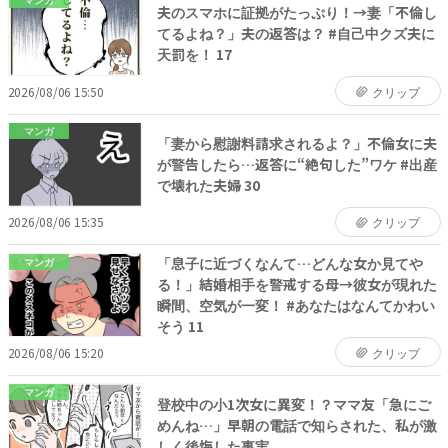
夫のスマホに証拠がたっぷり！→妻「不倫し
てるよね？」夫の返答は？ #自己中クズ夫に
天罰を！ 17
2026/08/06 15:50
クリップ
マンガ
「妻から慰謝料請求されるよ？」不倫女に夫
が警告したら…返答に“絶句した”ワケ #出産
で壊れた夫婦 30
2026/08/06 15:35
クリップ
「息子に近づくなんて…どんな女か見てや
マンガ
る！」結婚相手を警戒する母→彼女が現れた
瞬間、空気が一変！ #あなたはなんてかわい
そう 11
2026/08/06 15:20
クリップ
マンガ
登校中の小1次女に異変！？ママ友「急にご
めんね…」早朝の電話で知らされた、私が激
しく後悔した事実