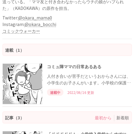
送っている。「ママ友と付き合わなかったらウチの娘がハブられ
た」（KADOKAWA）の原作を担当。
Twitter:
@okara_mama0
Instagram:
@okara_bocchi
コミックウォーカー
連載（1）
コミュ障ママの日常あるある
人付き合いが苦手だというおからさんには、
小学生のお子さんがいます。小学校の保護者
会やクラス行事のような、人と接する機会に
連載中
2022/06/16 更新
感じるストレスの数々をコミカルに綴りま
す。
記事（3）
最初から
新着順