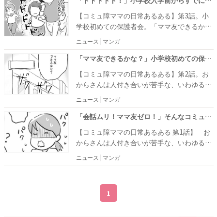
「ドドドドド！」小学校入学前からすでにママ友レースは始まっていたのか…！？ #コミュ障ママの日常あるある 3
【コミュ障ママの日常あるある】第3話。小
学校初めての保護者会。「ママ友できるか
な？」とドキドキしながら参加したところ、
ニュース | マンガ
すでにママ友のグループができていることに
気が付きました。この日は小学校初めての保
「ママ友できるかな？」小学校初めての保護者会。教室へ入ると衝撃の光景が… #コミュ障ママの日常あるある 2
護者会。「ママ友できるかな？」とドキドキ
【コミュ障ママの日常あるある】第2話。お
しながら教室の扉を開けたらビックリ！ もう
からさんは人付き合いが苦手な、いわゆる
すでにママ友のグループができていたので
「コミュ障」さん。そんなおからさんには仲
ニュース | マンガ
す。開始早々グループができていることに気
良しのママ友はいません。
付き、怖気づくおからさん。
「会話ムリ！ママ友ゼロ！」そんなコミュ力の低い私には日々小さなストレスが積み重なって… #コミュ障ママの日常あるある 1
【コミュ障ママの日常あるある 第1話】 お
からさんは人付き合いが苦手な、いわゆる
「コミュ障」さん。そんなおからさんには仲
ニュース | マンガ
良しのママ友はいません。「人が怖い…」と
感じながら毎日を過ごすと、どんな出来事が
あるかを綴ったお話です。
1