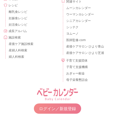
関連サイト
レシピ
ムーンカレンダー
離乳食レシピ
ウーマンカレンダー
妊娠食レシピ
シニアカレンダー
妊活食レシピ
シッテク
成長アルバム
ヨムーノ
施設検索
医師監修.com
産後ケア施設検索
産後ケアサロン ひより青山
産婦人科検索
産後ケアサロン ひより芝浦
婦人科検索
子育て支援団体
子育て支援機構
おぎゃー献金
母子栄養懇話会
ログイン／新規登録