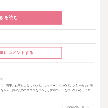
きを読む
事にコメントする
から
育て、家事、仕事をこなしている。マイペースで小心者、人付き合いが苦
しながら、娘のためにママ友を作ろうと奮闘の日々を送っている。「ママ
られた」（KADOKAWA）の原作を担当。
執筆記事一覧