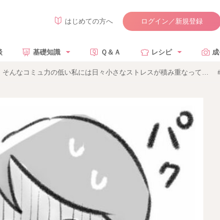
ログイン／新規登録
はじめての方へ
談
基礎知識
Ｑ＆Ａ
レシピ
成
」そんなコミュ力の低い私には日々小さなストレスが積み重なって… #