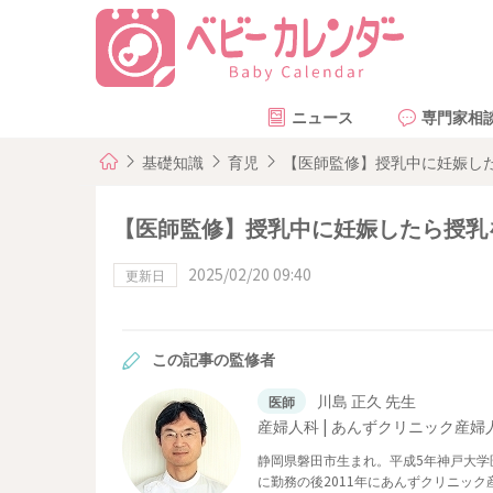
ニュース
専門家相
基礎知識
育児
【医師監修】授乳中に妊娠し
【医師監修】授乳中に妊娠したら授乳
2025/02/20 09:40
更新日
この記事の監修者
川島 正久 先生
医師
産婦人科 | あんずクリニック産婦
静岡県磐田市生まれ。平成5年神戸大学
に勤務の後2011年にあんずクリニッ