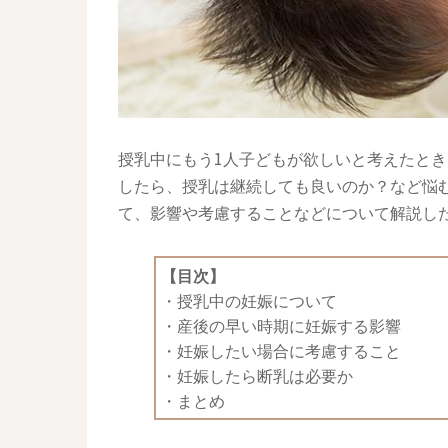
授乳中にもう1人子どもが欲しいと考えたとき
したら、授乳は継続しても良いのか？など悩
て、影響や考慮することなどについて解説し
【目次】
・
授乳中の妊娠について
・
産後の早い時期に妊娠する影響
・
妊娠したい場合に考慮すること
・
妊娠したら断乳は必要か
・
まとめ