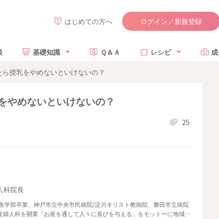
ログイン／新規登録
はじめての方へ
談
基礎知識
Ｑ＆Ａ
レシピ
成
たら授乳をやめないといけないの？
をやめないといけないの？
25
人科院長
医学部卒業、神戸市立中央市民病院/淀川キリスト教病院、磐田市立病院
ク産婦人科を開業「お産を通して人々に喜びを与える」をモットーに地域の