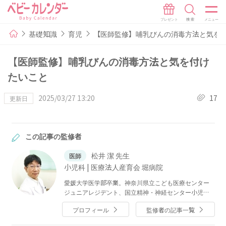
基礎知識
育児
【医師監修】哺乳びんの消毒方法と気を
【医師監修】哺乳びんの消毒方法と気を付け
たいこと
2025/03/27 13:20
17
更新日
この記事の監修者
松井 潔 先生
医師
小児科 | 医療法人産育会 堀病院
愛媛大学医学部卒業。神奈川県立こども医療センター
ジュニアレジデント、国立精神・神経センター小児神
経科レジデント、神奈川県立こども医療センター周産
プロフィール
監修者の記事一覧
期医療部・新生児科等、同総合診療科部長を経て現
在、医療法人産育会 堀病院にて新生児診療に従事。小