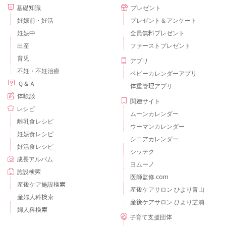
基礎知識
プレゼント
妊娠前・妊活
プレゼント＆アンケート
妊娠中
全員無料プレゼント
出産
ファーストプレゼント
育児
アプリ
不妊・不妊治療
ベビーカレンダーアプリ
Ｑ＆Ａ
体重管理アプリ
体験談
関連サイト
レシピ
ムーンカレンダー
離乳食レシピ
ウーマンカレンダー
妊娠食レシピ
シニアカレンダー
妊活食レシピ
シッテク
成長アルバム
ヨムーノ
施設検索
医師監修.com
産後ケア施設検索
産後ケアサロン ひより青山
産婦人科検索
産後ケアサロン ひより芝浦
婦人科検索
子育て支援団体