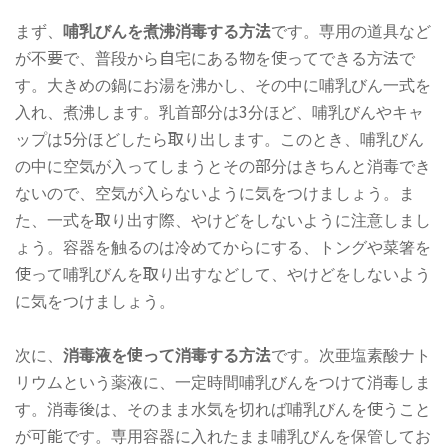
まず、
哺乳びんを煮沸消毒する方法
です。専用の道具など
が不要で、普段から自宅にある物を使ってできる方法で
す。大きめの鍋にお湯を沸かし、その中に哺乳びん一式を
入れ、煮沸します。乳首部分は3分ほど、哺乳びんやキャ
ップは5分ほどしたら取り出します。このとき、哺乳びん
の中に空気が入ってしまうとその部分はきちんと消毒でき
ないので、空気が入らないように気をつけましょう。ま
た、一式を取り出す際、やけどをしないように注意しまし
ょう。容器を触るのは冷めてからにする、トングや菜箸を
使って哺乳びんを取り出すなどして、やけどをしないよう
に気をつけましょう。
次に、
消毒液を使って消毒する方法
です。次亜塩素酸ナト
リウムという薬液に、一定時間哺乳びんをつけて消毒しま
す。消毒後は、そのまま水気を切れば哺乳びんを使うこと
が可能です。専用容器に入れたまま哺乳びんを保管してお