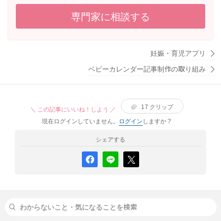
あり、1回50mLくらいで終わってしまうこともあります。
私が上の子のお世話をする時間をまた増やしていきたいと
うかも判断しにくいのですが、薬を使った方がよいかどう
一番気になっているのは、ミルクを飲むスピードがとても
専門家に相談する
は思っていますが、完全にパパっ子になった今、拒否され
かは何を基準に判断すればよいですか。 ・また、顔などに
遅いことです。100～120mL飲むのに1時間近くかかりま
ながらも頑張ってお世話することに意味があるのかもう分
小さな赤いプツっとしたものがある場合、引っかき傷で少
す。途中で寝てしまうこともあり、起こしながら飲ませて
かりません。 今のママイヤ状態は一時的なものとして軽く
し赤くなっただけなのか虫刺されなのか見分けがつかない
います。 哺乳瓶はピジョンの産院用を使っていて、乳首は
受け止めていいのでしょうか。 それとも私が上手く愛着形
ことがあります。そのような場合も、ひとまず様子見でよ
妊娠・育児アプリ
流量大を使用しています。空気弁も毎回洗っていますが、
成や信頼関係を築けなかった結果として重く受け止めるべ
いのでしょうか。それとも受診した方がよいのでしょう
大きな改善はありません。飲んでいる途中でむせることは
ベビーカレンダー記事制作の取り組み
きでしょうか。
か。 月齢が低いため、どの程度慎重に対応すべきなのか知
ありません。 色々な乳首を試してますが改善しません。 お
りたいです。よろしくお願いいたします。
しっこやうんちしっかり出ていて、体重も増えていると言
われています。 体重が増えていても、このくらい飲むのに
17
クリップ
＼ この記事にいいね！しよう ／
時間がかかるのは問題ないのでしょうか。それとも、哺乳
現在ログインしていません。
ログイン
しますか？
瓶や乳首の変更した方がいいですか？ 良い改善方法があれ
ばと思います。
シェアする