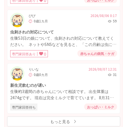
専門家回答あり
0
ているとき、起きている際も 飲み干すのに30〜60分程かか
ほとんどパパが行うようになりました。 その結果、パパに
ります。 時間がかかりすぎているのですがどのように対処
後追いしたり、私の寝かしつけやお風呂を拒否したりする
するのが良いのでしょうか‥ Sサイズ乳首でさえ、口から
ぴぴ
2026/08/06 0:17
ようになりました。 (元々私にはあまり後追いしませんでし
0歳1カ月
59
たらーっと漏れている際もあります。 また、飲む力が弱
た。) それでも、日中はママに抱っこを求めてくれたり、一
い？病気なども隠れているのでしょうか？ 現在体重4770ほ
緒に遊んだり、嫌われている感じではなかったので、 下の
虫刺されの対応について
どです！
子のお世話に集中できてラッキーくらいに思っていまし
生後53日の娘について、虫刺されの対応について教えてく
た。 下の子が夜通し寝るようになってきたので、数日前か
ださい。 ネットやSNSなどを見ると、 「この月齢は虫に刺
ら家族みんなで寝るようになったのですが、 上の子の寝か
されたら念のため病院を受診した方がいい」という意見
赤ちゃんの病気・ケガ
専門家回答あり
0
しつけ後、パパが下の子の寝る前のミルクを担当してくれ
と、 「基本的には様子見で大丈夫」という意見の両方があ
て別室に行ったタイミングで、上の子が起きてギャン泣き
り、実際はどのように判断すればよいのか知りたいです。
したため、側にいた私があやそうとしたのですが、手を振
・虫に刺された場合は基本的に受診した方がよいのでしょ
りいな
2026/08/07 12:31
り払われ、近付いても逃げられ、 心配して様子を見に来て
0歳0カ月
31
うか。それとも様子見でよいことが多いのでしょうか。 ・
くれたパパに一目散に寄って行き、抱っこですぐに泣き止
様子見でよい場合、どのような症状があれば受診すべきで
新生児飲むのが遅い
み再入眠した姿を見て、かなりショックを受けました。 下
すか。（赤みや腫れの広がり、熱感、発熱など具体的な目
生後約3週間の赤ちゃんについて相談です。 出生体重は
の子が産まれてからの3ヵ月間、パパが全面的にお世話を担
安が知りたいです。） ・受診する場合は、小児科・皮膚科
2474gです。 現在は完全ミルクで育てています。 8月31日
当してくれていたので、仕方ないとは思いつつ、 ママがし
など何科を受診するのがよいのでしょうか。まだ病院を受
に体重を測ったら2780グラムぐらいで一日に31グラム増え
ていたお世話をパパが担当することには抵抗がなかったの
診したことがないため教えていただきたいです。 ・病院を
おっぱい・ミルク
専門家回答待ち
ており、順調には育っています。 以前は1日のミルク量が
に、ママがまたお世話しようとすると拒否されてしまうの
受診しない場合でも、市販薬を薬局などで購入して塗った
350mLくらいでしたが、最近は500～620mLくらい飲める
は、何故なのでしょう。 パパとの方が上手く愛着形成がで
方がよいのでしょうか。それとも何も塗らず様子を見てよ
もっと見る
日もあります。ただ、ここ数日はまた飲む量が減ることが
きていて、もう私の入る隙はないのでしょうか。 少しずつ
いのでしょうか。 ・生後53日なので、かゆがっているかど