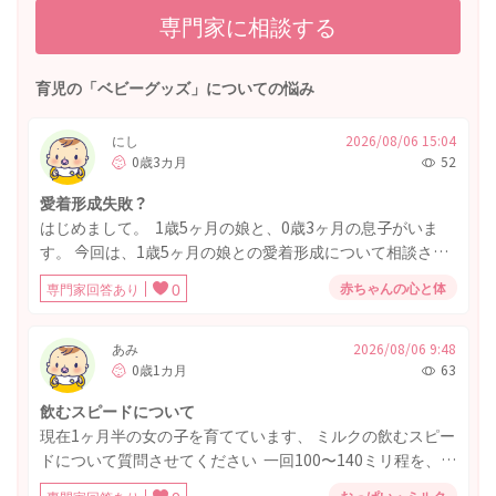
専門家に相談する
育児の「ベビーグッズ」についての悩み
にし
2026/08/06 15:04
0歳3カ月
52
愛着形成失敗？
はじめまして。 1歳5ヶ月の娘と、0歳3ヶ月の息子がいま
す。 今回は、1歳5ヶ月の娘との愛着形成について相談させ
てください。 下の子出産までの1年2ヶ月間、平日日中のお
赤ちゃんの心と体
専門家回答あり
0
世話は私が担当していました。 パパは朝みんなが寝てる中
出勤し、19時頃には大抵帰宅、お風呂と晩ご飯をあげるの
はいつもやってくれていました。 (離乳食作り、お風呂上が
あみ
2026/08/06 9:48
0歳1カ月
63
りの保湿は私です。) 土日は休みなので、私と半々くらいで
育児を担当してくれていました。 ママじゃないと泣き止ま
飲むスピードについて
ない時期があったり、パパの寝かしつけでは興奮して寝な
現在1ヶ月半の女の子を育てています、 ミルクの飲むスピー
かったり、基本はママのお世話に安心感を抱いてくれてい
ドについて質問させてください 一回100〜140ミリ程を、ピ
たと思います。 しかし、下の子が産まれ、パパが1年間育
ジョンの母乳実感乳首Sサイズであげてるのですが夜間や寝
休を取得してくれたため、 上の子のお世話をこの3ヵ月間は
おっぱい・ミルク