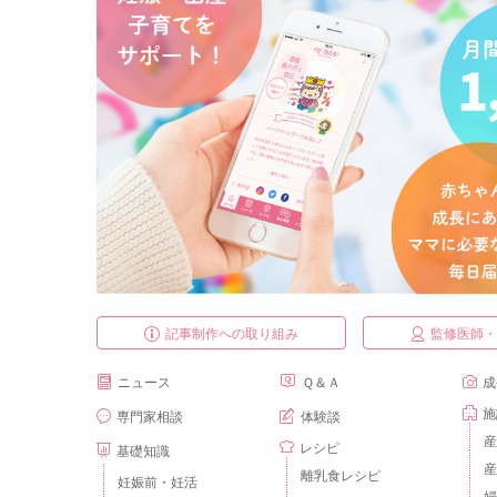
記事制作への取り組み
監修医師
ニュース
Ｑ＆Ａ
成
施
専門家相談
体験談
産
レシピ
基礎知識
産
離乳食レシピ
妊娠前・妊活
婦