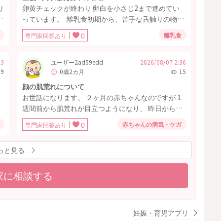
り
卵黄チェックが終わり 卵白を小さじ2まで進めてい
た
っています。 離乳食初期から、苦手な舌触りの物を
、
飲み込むと 食べたものを嘔吐してしまう癖がありま
離乳食
専門家回答あり
0
す。 昨日、卵白小さじ2をおかゆと一緒に食べた後
鮭を食べ、しばらく口の中ですりつぶし 飲み込めな
いままずっともぐもぐしていたところ そのまま食べ
23
ユーザー2ad59edd
2026/08/07 2:36
9
0歳2カ月
15
たものも一緒に嘔吐してしまいました。 そして今日
も卵白とおかゆ、副菜を食べた後 バナナを手づかみ
顔の肌荒れについて
食べをした時 かなり大きめのものが口に入り 飲み込
お世話になります。 ２ヶ月の赤ちゃんなのですが 1
で
んだ勢いか、また嘔吐しました。 湿疹とか他の症状
週間前から肌荒れが目立つようになり、 昨日から処
はまったく出ていませんが これはアレルギー反応な
え
方されたステロイドも使っております。 肌荒れは瞼
赤ちゃんの病気・ケガ
専門家回答あり
0
のか それとも、鮭やバナナを飲み込んだ時にそのま
と口周りに酷く出ています。 元々1日2回はしていた
ま出ちゃったのか、どちらでしょうか…？ 嘔吐した
のですが、保湿の回数が足りない可能性があると言
後、再度残ったおかゆ、おやつを食べ ミルクを飲み
っと見る
われて授乳やおむつ替えのタイミングで セラミドロ
ました。 明日は副菜は用意せず おかゆと卵白のみで
ヶ
ーション+ワセリンを塗っています。 ですが1時間も
食べさせても良いでしょうか？
い
家に相談する
すると口の周りが皮むけて乾燥しているような状態
く
です。 瞼は赤みはありますがこのようなことはあり
ま
ません。 このまま保湿を続ける形で問題ないのでし
ょうか、ら？ 何かアドバイスがございましたらよろ
妊娠・育児アプリ
の
しくお願いします。