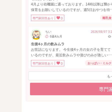
4月より幼稚園に通っております。14時以降は預か
保育をお願いしているのですが、週5日おやつを待
せます。チルドやのどにつまりやすいものはNGで
離乳食
専門家回答あり
0
乾き物が望ましいとのことで、見本には【◯ルビー
さんのサッポ◯ポテト】や幼児用せんべいが書いて
ありました。他の子のおやつを確認できないのです
ちい
2026/08/07 3:
0歳4カ月
が、息子に聞くと、チョコ菓子のアポ◯やグミもあ
るようです。すぐに水を飲んだり歯磨きするわけで
生後4ヶ月の飲みムラ
はないのでチョコ菓子は避けていますが、手作り以
お世話になります。 今生後4ヶ月の女の子を育てて
上にバリエーションがなく困っています。週5なの
いるのですが、最近飲みムラや遊びのみが激しいで
市販品でどのようなものがよいか、または手作りク
す。 おっぱいを咥えさせててもすぐ離す→再度咥
おっぱい・ミルク
専門家回答あり
0
ッキーなどは良いと思いますがあまり時間がなく市
させると少し飲んでまた離す、の繰り返しです。ち
販品になっています。アドバイスお願いします。
ゃんと飲む時もあるのですが、上記の状態のときは
も
もういらないのかな？と授乳を終わらせています。
また、ミルクを飲ませる時も飲みムラがひどく、4
月になる直前ぐらいは160〜180mlを一回で飲んで
専門
たのですが、最近は100〜150mlくらいしか飲まな
なりました… 体重はずっと成長曲線の下の方のま
増えてはいるのですが、飲みムラが激しくなってき
たのが最近なので少し心配です。 このまま、遊び