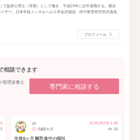
にて臨床心理士（常勤）として働き、平成19年に定年退職する。横浜
バイザー。日本学校メンタルヘルス学会評議員、田中教育研究所評議員。
プロフィール
で相談できます
や管理栄養士
専門家に相談する
06
yu
2026/08/06 1:49
25
0歳8カ月
20
生後8ヶ月 離乳食中の嘔吐