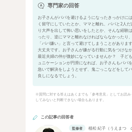
専門家の回答
お子さんがパパを避けるようになったきっかけに
く留守にしていたとか、ママと離れ、パパと2人だ
り大声を出して怖い思いをしたとか、そんな経験は
ったり、逆にママと離れなければならなかったり
「パパ嫌い」と言って避けてしまうことがありま
大丈夫です。お子さんが嫌がる行動に気をつけな
最近夫婦の仲が微妙になっていませんか？ 子ど
ュニケーションが円滑になれば、お子さんもパパ
急いで解決をしようとせず、鬼ごっこなどをしてパ
良しになるでしょう。
※質問に対する答えはあくまでも「参考意見」としてお読み
してみないと判断できない場合もあります。
この記事の回答者
植松 紀子（うえまつ 
監修者