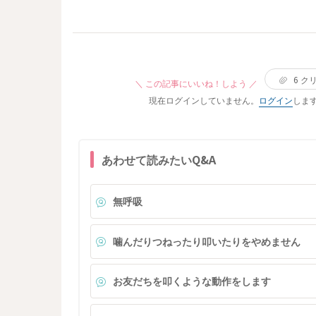
みしたりすぐ離したりするときは中断、ミルクも無
理して完飲させようとしなくても大丈夫でしょう
か？
6
ク
＼ この記事にいいね！しよう ／
現在ログインしていません。
ログイン
しま
あわせて読みたいQ&A
無呼吸
噛んだりつねったり叩いたりをやめません
お友だちを叩くような動作をします