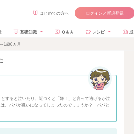
ログイン／新規登録
はじめての方へ
談
基礎知識
Ｑ＆Ａ
レシピ
成
～1歳6カ月
た
た
うとすると泣いたり、近づくと「嫌！」と言って逃げるか泣
娘は、パパが嫌いになってしまったのでしょうか？ パパと
？