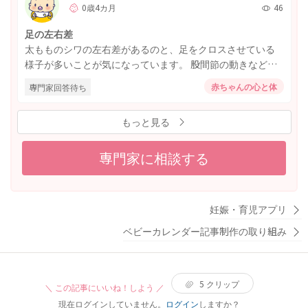
です。妊娠前の生理周期は28日前後でした。2週間ごとに生
0歳4カ月
46
ませんでした。 ただ左手の親指を切ったのですがその指が
理がくるのは、もう一度婦人科を受診すべきなのか、様子
いつも指しゃぶりをしている方で、寝る時も指しゃぶりし
を見てもいいのか分からず相談させていただきました。
足の左右差
たまま寝ています。 特に問題はないでしょうか、、？ 指し
太もものシワの左右差があるのと、足をクロスさせている
ゃぶりをして傷口が悪化してしまうのではないかと心配に
様子が多いことが気になっています。 股間節の動きなどは
なりご相談させていただきました。 よろしくお願いいたし
特に気にならず検診でも指摘されたことはありません。 ク
ます。
赤ちゃんの心と体
専門家回答待ち
ロスさせている足は戻してもすぐクロスしています。 単に
左右差の範囲内であれば良いのですが💦
もっと見る
専門家に相談する
妊娠・育児アプリ
ベビーカレンダー記事制作の取り組み
5
クリップ
＼ この記事にいいね！しよう ／
現在ログインしていません。
ログイン
しますか？