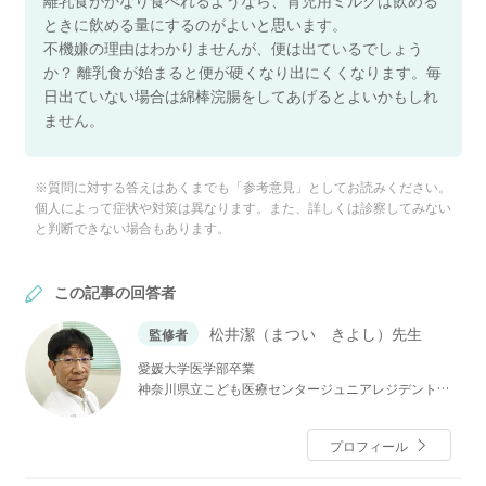
ときに飲める量にするのがよいと思います。
不機嫌の理由はわかりませんが、便は出ているでしょう
か？ 離乳食が始まると便が硬くなり出にくくなります。毎
日出ていない場合は綿棒浣腸をしてあげるとよいかもしれ
ません。
※質問に対する答えはあくまでも「参考意見」としてお読みください。
個人によって症状や対策は異なります。また、詳しくは診察してみない
と判断できない場合もあります。
この記事の回答者
松井潔（まつい きよし）先生
監修者
愛媛大学医学部卒業
神奈川県立こども医療センタージュニアレジデント
国立精神・神経センター小児神経科レジデント
神奈川県立こども医療センター周産期医療部・新生児
プロフィール
科等を経て
現在，同総合診療科部長