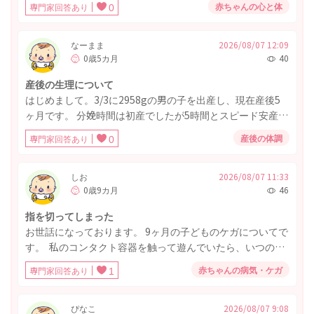
赤ちゃんの心と体
専門家回答あり
0
尿は特に濃くはなっておりません。黄疸は若干ありますが
生理的黄疸との区別がつかない状況です。
なーまま
2026/08/07 12:09
0歳5カ月
40
産後の生理について
はじめまして。3/3に2958gの男の子を出産し、現在産後5
ヶ月です。 分娩時間は初産でしたが5時間とスピード安産で
した。産後から完母です。悪露は1ヶ月少し続きましたが、
産後の体調
専門家回答あり
0
2週間後にまた出血し、生理にしては少量だったので悪露の
残りかなと思ってましたが何回も続いたので産後3ヶ月頃に
婦人科を受診。初めは「授乳中なら生理じゃないはずだか
しお
2026/08/07 11:33
0歳9カ月
46
ら悪露の残りなんじゃないか」と言われ様子を見てました
が1ヶ月後にまた出血。再度婦人科を受診すると「もしかす
指を切ってしまった
ると生理かな。一度ピルを飲んで出血を起こし、子宮を綺
お世話になっております。 9ヶ月の子どものケガについてで
麗にしましょう」と言われ10日間ピルを飲みました。出血
す。 私のコンタクト容器を触って遊んでいたら、いつの間
後の受診では「子宮の中は綺麗になりました。」とのこと
にか親指の横を切ってしまって出血していました。 気づい
でしたが、その後は2週間後にまた出血。量も多かったので
赤ちゃんの病気・ケガ
専門家回答あり
1
てすぐ止血し20分以内には止まり水で洗い流しました。傷
やっぱり生理なのかな、と思ってたのですが、また2週間後
口は皮が少しめくれる程度でそこまで深くはなさそうで
の今日、おりものに血が混じり始め、生理がきそうな様子
す。本人は特に変わったことはなく切った時も泣いており
ぴなこ
2026/08/07 9:08