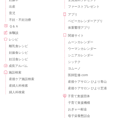
出産
ファーストプレゼント
育児
アプリ
不妊・不妊治療
ベビーカレンダーアプリ
Ｑ＆Ａ
体重管理アプリ
体験談
関連サイト
レシピ
ムーンカレンダー
離乳食レシピ
ウーマンカレンダー
妊娠食レシピ
シニアカレンダー
妊活食レシピ
シッテク
成長アルバム
ヨムーノ
施設検索
医師監修.com
産後ケア施設検索
産後ケアサロン ひより青山
産婦人科検索
産後ケアサロン ひより芝浦
婦人科検索
子育て支援団体
子育て支援機構
おぎゃー献金
母子栄養懇話会