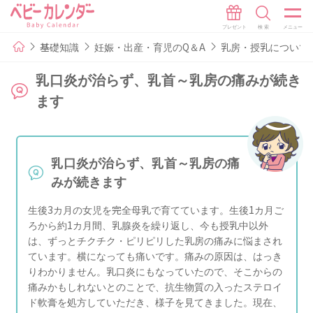
基礎知識
妊娠・出産・育児のQ＆A
乳房・授乳について
乳口炎が治らず、乳首～乳房の痛みが続き
ます
乳口炎が治らず、乳首～乳房の痛
みが続きます
生後3カ月の女児を完全母乳で育てています。生後1カ月ご
ろから約1カ月間、乳腺炎を繰り返し、今も授乳中以外
は、ずっとチクチク・ピリピリした乳房の痛みに悩まされ
ています。横になっても痛いです。痛みの原因は、はっき
りわかりません。乳口炎にもなっていたので、そこからの
痛みかもしれないとのことで、抗生物質の入ったステロイ
ド軟膏を処方していただき、様子を見てきました。現在、