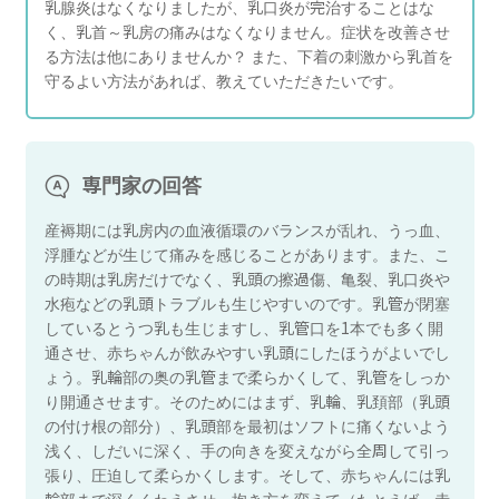
乳腺炎はなくなりましたが、乳口炎が完治することはな
く、乳首～乳房の痛みはなくなりません。症状を改善させ
る方法は他にありませんか？ また、下着の刺激から乳首を
守るよい方法があれば、教えていただきたいです。
専門家の回答
産褥期には乳房内の血液循環のバランスが乱れ、うっ血、
浮腫などが生じて痛みを感じることがあります。また、こ
の時期は乳房だけでなく、乳頭の擦過傷、亀裂、乳口炎や
水疱などの乳頭トラブルも生じやすいのです。乳管が閉塞
しているとうつ乳も生じますし、乳管口を1本でも多く開
通させ、赤ちゃんが飲みやすい乳頭にしたほうがよいでし
ょう。乳輪部の奥の乳管まで柔らかくして、乳管をしっか
り開通させます。そのためにはまず、乳輪、乳頚部（乳頭
の付け根の部分）、乳頭部を最初はソフトに痛くないよう
浅く、しだいに深く、手の向きを変えながら全周して引っ
張り、圧迫して柔らかくします。そして、赤ちゃんには乳
輪部まで深くくわえさせ、抱き方を変えて（たとえば、赤