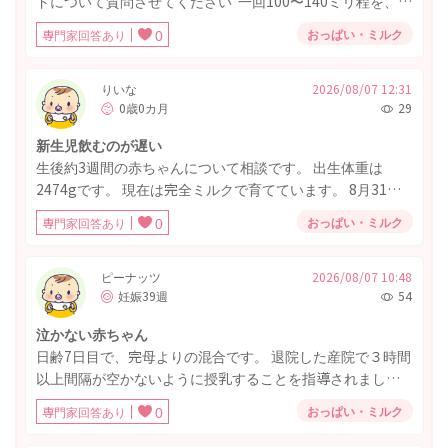
ドについて質問させてください 一回100〜140ミリ程を、ピ
ジョンの母乳実感乳首Sサイズであげてるのですが夜間や寝
おっぱい・ミルク
専門家回答あり
0
ているとき、起きている際も 飲み干すのに30〜60分程かか
ります。 時間がかかりすぎているのですがどのように対処
するのが良いのでしょうか‥ Sサイズ乳首でさえ、口から
りいな
2026/08/07 12:31
0歳0カ月
29
たらーっと漏れている際もあります。 また、飲む力が弱
い？病気なども隠れているのでしょうか？ 現在体重4770ほ
新生児飲むのが遅い
どです！
生後約3週間の赤ちゃんについて相談です。 出生体重は
2474gです。 現在は完全ミルクで育てています。 8月31日
に体重を測ったら2780グラムぐらいで一日に31グラム増え
おっぱい・ミルク
専門家回答あり
0
ており、順調には育っています。 以前は1日のミルク量が
350mLくらいでしたが、最近は500～620mLくらい飲める
日もあります。ただ、ここ数日はまた飲む量が減ることが
ピーナッツ
2026/08/07 10:48
妊娠39週
54
あり、1回50mLくらいで終わってしまうこともあります。
一番気になっているのは、ミルクを飲むスピードがとても
泣かない赤ちゃん
遅いことです。100～120mL飲むのに1時間近くかかりま
日齢7日目で、完母よりの混合です。 退院した産院で３時間
す。途中で寝てしまうこともあり、起こしながら飲ませて
以上間隔が空かないように授乳することを指導されまし
います。 哺乳瓶はピジョンの産院用を使っていて、乳首は
た。赤ちゃんは、オムツが濡れても泣かないくらい寝てま
流量大を使用しています。空気弁も毎回洗っていますが、
おっぱい・ミルク
専門家回答あり
0
す。３時間毎にアラームをセットして授乳してますが、起
大きな改善はありません。飲んでいる途中でむせることは
こすのにこちょこちょしたら、脇に刺激を与えて無理矢理