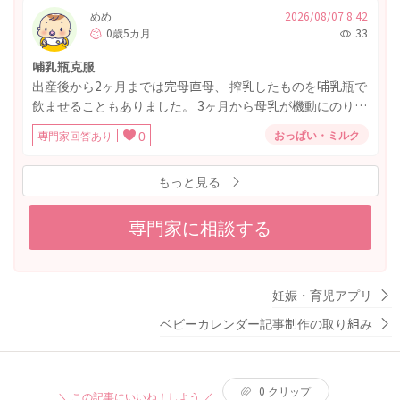
ありません。 色々な乳首を試してますが改善しません。 お
起こしてます。産院では泣かないため活気がないからミル
めめ
2026/08/07 8:42
しっこやうんちしっかり出ていて、体重も増えていると言
0歳5カ月
33
クを40ml足してくださいと言われて退院した初日は足して
われています。 体重が増えていても、このくらい飲むのに
ましたが、乳頭混乱？？ぽくなり、直母が難しくなってき
時間がかかるのは問題ないのでしょうか。それとも、哺乳
哺乳瓶克服
たので、母乳のみに戻しました。でも今日は黄疸が強くミ
瓶や乳首の変更した方がいいですか？ 良い改善方法があれ
出産後から2ヶ月までは完母直母、 搾乳したものを哺乳瓶で
ルクを与えたら起きなくなりました。毎回起こすのがスト
ばと思います。
飲ませることもありました。 3ヶ月から母乳が機動にのり搾
レスなのですが、３時間以上空けてはいけない理由はなん
乳しなくても 張ったりしんどいことがなくなり直母オンリ
ですか？完母希望ですがこのままやっていくのは無理で
おっぱい・ミルク
専門家回答あり
0
ーになりました。 たまに哺乳瓶で飲ませたりもしていまし
す。どうしたらいいですか？
たが ある日突然哺乳瓶をあげると大泣きしてそりかえるよ
もっと見る
うになりました。 克服するため保育士さんに手伝ってもら
おながら練習することで 泣くことはなくなりましたが、歯
が生えてきてることもあるからか 「飲むもの」ではなく
専門家に相談する
「噛むもの」になってしまい 乳首が舌の上にのることがで
きません。 おもちゃに乳首を取り付けたり毎日ミルクの練
習していますが 哺乳瓶もフィーディングカップもマグマグ3
妊娠・育児アプリ
種類とも噛んで出てきたミルクを吐き出します。 ただひた
すら毎日練習していますが飲めるようになるのでしょう
ベビーカレンダー記事制作の取り組み
か？ 今までおしゃぶりも噛むもの、指も噛むものでしたが
昨日から指は吸うようになりました。 なにかいい方法が他
にあれば教えてください。
0
クリップ
＼ この記事にいいね！しよう ／