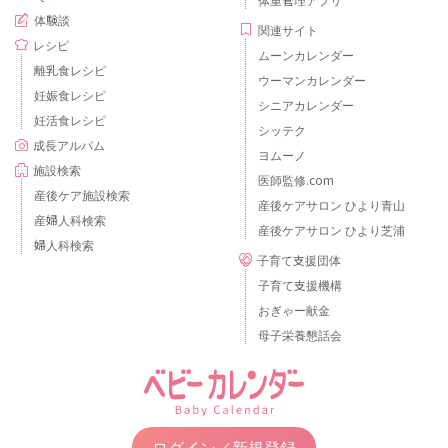
体験談
関連サイト
レシピ
ムーンカレンダー
離乳食レシピ
ウーマンカレンダー
妊娠食レシピ
シニアカレンダー
妊活食レシピ
シッテク
成長アルバム
ヨムーノ
施設検索
医師監修.com
産後ケア施設検索
産後ケアサロン ひより青山
産婦人科検索
産後ケアサロン ひより芝浦
婦人科検索
子育て支援団体
子育て支援機構
おぎゃー献金
母子栄養懇話会
ログイン／新規登録