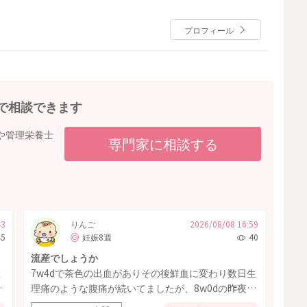
プロフィール
で相談できます
や管理栄養士
専門家に相談する
43
りんご
2026/08/08 16:59
45
妊娠8週
40
流産でしょうか
教
7w4dで茶色の出血がありその後鮮血に変わり数日生
嚢
理痛のような腹痛が続いてましたが、8w0dの昨夜出
血量が増えたなと思っていたら直径4cmぐらいの血