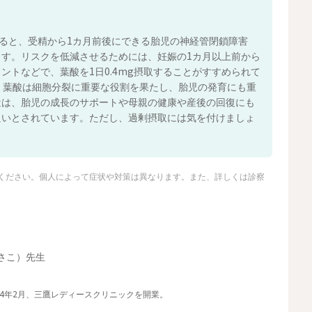
ると、受精から1カ月前後にできる胎児の神経管閉鎖障害
す。リスクを低減させるためには、妊娠の1カ月以上前から
トなどで、葉酸を1日0.4mg摂取することがすすめられて
、葉酸は細胞分裂に重要な役割を果たし、胎児の発育にも重
近は、胎児の成長のサポートや母親の健康や産後の回復にも
良いとされています。ただし、過剰摂取には気を付けましょ
ください。個人によって症状や対策は異なります。また、詳しくは診察
さこ）先生
04年2月、三鷹レディースクリニックを開業。