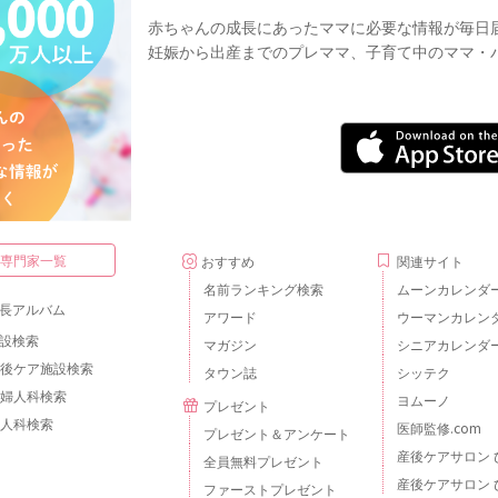
赤ちゃんの成長にあったママに必要な情報が毎日
妊娠から出産までのプレママ、子育て中のママ・
・専門家一覧
おすすめ
関連サイト
名前ランキング検索
ムーンカレンダ
長アルバム
アワード
ウーマンカレン
設検索
マガジン
シニアカレンダ
後ケア施設検索
タウン誌
シッテク
婦人科検索
ヨムーノ
プレゼント
人科検索
医師監修.com
プレゼント＆アンケート
産後ケアサロン 
全員無料プレゼント
産後ケアサロン 
ファーストプレゼント