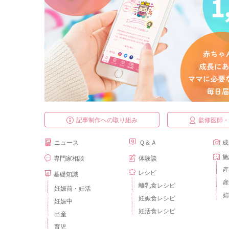
記事制作への取り組み
監修医師
ニュース
Ｑ＆Ａ
成
施
専門家相談
体験談
産
レシピ
基礎知識
産
離乳食レシピ
妊娠前・妊活
婦
妊娠食レシピ
妊娠中
妊活食レシピ
出産
育児