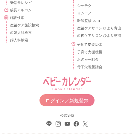
妊活食レシピ
シッテク
成長アルバム
ヨムーノ
施設検索
医師監修.com
産後ケア施設検索
産後ケアサロン ひより青山
産婦人科検索
産後ケアサロン ひより芝浦
婦人科検索
子育て支援団体
子育て支援機構
おぎゃー献金
母子栄養懇話会
ログイン／新規登録
公式SNS