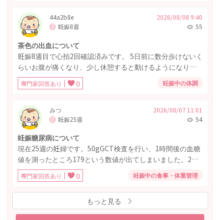
44a2b8e
2026/08/08 9:40
妊娠8週
55
茶色の出血について
妊娠8週目で心拍2回確認済みです。 5日前に数分歩けないく
らいお腹が痛くなり、少し休憩すると動けるようになりま
したが、その翌日から茶色いおりものがたまりません。 4日
妊娠中の体調
専門家回答あり
0
続いた今日は、さらさらの茶色っぽい血がおりものシート
で受け止められるギリギリの量くらいが一気に出てきまし
た。 2週間まえ、10日くらい前も1〜2日茶おりが出てい
みつ
2026/08/07 11:01
妊娠25週
54
て、 その際は病院の先生に大丈夫と言われたのですが、 今
回のようにおりものというより出血でも様子見で良いので
妊娠糖尿病について
しょうか。 病院が自分の仕事と土日・お盆休みで通いづら
現在25週の妊婦です。50gGCT検査を行い、1時間後の血糖
く、不安です。
値を測ったところ179という数値が出てしまいました。2週
間後に再検査です。 基準値から大幅に高い数値ですし、妊
妊娠中の食事・体重管理
専門家回答あり
0
娠糖尿病の可能性が高いのではないかと、不安でたまらな
いです。 また胎児も1091gと大きいです。 この2週間どのよ
もっと見る
うに過ごしたら良いのでしょうか。 また、食事はどのよう
に気をつければ良いでしょうか。