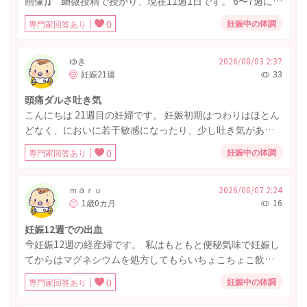
画像)】 顕微授精で授かり、現在11週1日です。 6〜7週に茶
色いおりものが何度かありましたが、経過は良好と言われ
妊娠中の体調
専門家回答あり
0
ていました。 2日前からおりものの色が濃くなり、現在は
黄土色に近い状態です。 おりものシート一枚で大丈夫な量
で、おりもの自体は泡だったりカッテージチーズ状であっ
ゆき
2026/08/03 2:37
妊娠21週
33
たり、水っぽくはありません。 痒みや痛みも全くないで
す。臭いも気になりません。 また、妊娠10週1日までウト
頭痛ダルさ吐き気
ロゲスタン膣錠を使用していました。 妊娠前からおりもの
こんにちは 21週目の妊婦です。 妊娠初期はつわりはほとん
は黄色みが強かった気がしますが、痒み等なかったので特
どなく、においに若干敏感になったり、少し吐き気がある
に検査したことはありませんでした。 インターネットで調
位でした。 昨日から急に頭痛、軽い吐き気、ダルさが酷い
べると、通常は白〜薄黄色とのこと。細菌性膣錠やガンジ
妊娠中の体調
専門家回答あり
0
状態になってしまいました。 これはつわりなんでしょう
ダ、クラミジアの可能性など出てきて、流産や赤ちゃんへ
か？
の影響が心配です。 早めに産婦人科へかかるべきでしょう
ｍａｒｕ
2026/08/07 2:24
か。 それとも、次回8月末の妊婦健診で相談すれば十分でし
1歳0カ月
16
ょうか。
妊娠12週での出血
今妊娠12週の経産婦です。 私はもともと便秘気味で妊娠し
てからはマグネシウムを処方してもらいちょこちょこ飲ん
でます。 以前から痔があり、前回の出産でひどくなってし
妊娠中の体調
専門家回答あり
0
まい、少しよくなりそのままの状態で今回妊娠しました。
今朝、久しぶりに排便をして踏ん張ったからなのか、トイ