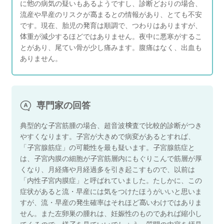
に他の病気の疑いもあるようですし、診断どおりの場合、
流産や早産のリスクが高まるとの情報があり、とても不安
です。現在、胎児の発育は順調で、つわりはありますが、
体重が減少するほどではありません。夜中に悪寒がするこ
とがあり、尾てい骨が少し痛みます。腹痛はなく、出血も
ありません。
専門家の回答
典型的な子宮筋腫の場合、超音波検査で比較的診断がつき
やすくなります。子宮が大きめで病変があるとすれば、
「子宮腺筋症」の可能性を最も疑います。子宮腺筋症と
は、子宮内膜の細胞が子宮筋層内にもぐりこんで筋層が厚
くなり、月経痛や月経過多を引き起こすもので、以前は
「内性子宮内膜症」と呼ばれていました。たしかに、この
症状があると流・早産には気をつけたほうがいいと思いま
すが、流・早産の発生確率はそれほど高いわけではありま
せん。また左卵巣の腫れは、妊娠性のものであれば縮小し
てくるので、様子を見ていいでしょう。質問の内容を拝見