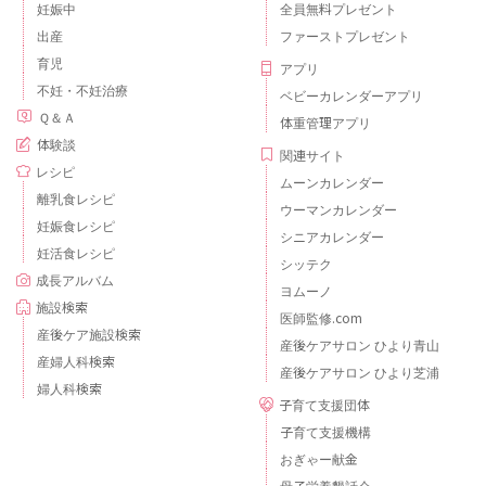
妊娠中
全員無料プレゼント
出産
ファーストプレゼント
育児
アプリ
不妊・不妊治療
ベビーカレンダーアプリ
Ｑ＆Ａ
体重管理アプリ
体験談
関連サイト
レシピ
ムーンカレンダー
離乳食レシピ
ウーマンカレンダー
妊娠食レシピ
シニアカレンダー
妊活食レシピ
シッテク
成長アルバム
ヨムーノ
施設検索
医師監修.com
産後ケア施設検索
産後ケアサロン ひより青山
産婦人科検索
産後ケアサロン ひより芝浦
婦人科検索
子育て支援団体
子育て支援機構
おぎゃー献金
母子栄養懇話会