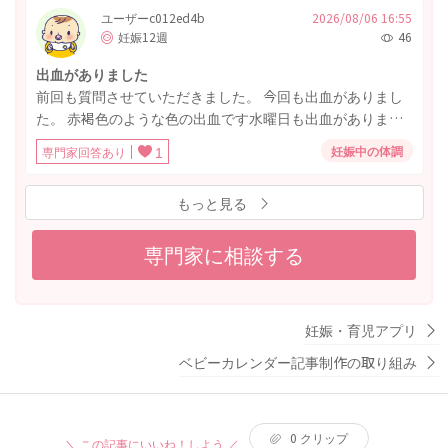
レットペーパーに拭いた時おりものに薄いピンクの出血が
ユーザーc012ed4b
2026/08/06 16:55
妊娠12週
46
ついてました。 よく排便をすると痔から血は出たりはけっ
こうあったりするのですが、これがお尻からの出血なの
出血がありました
か、膣からの出血なのか分かりませんでした。 すごいお腹
前回も質問させていただきました。 今回も出血がありまし
痛いやカチカチにお腹張ってるとかはないです。数時間後
た。 赤褐色のような色の出血です水曜日も出血がありまし
なんとなくみぞおち？胃？（子宮よりは上かな？）のお腹
たが立て続けに出血するものでしょうか？ ちなみに明日は
らへんが重たい？痛いかな？っていう感じはありました。
妊娠中の体調
専門家回答あり
1
病院です
次の検診まで3週間以上あり、ちょっと心配です。 今は出血
がついてないです。様子見でも大丈夫なのでしょうか？
もっと見る
専門家に相談する
妊娠・育児アプリ
ベビーカレンダー記事制作の取り組み
0
クリップ
＼ この記事にいいね！しよう ／