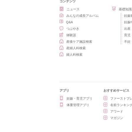
コンテンツ
ニュース
基礎知識
みんなの成長アルバム
妊娠
Q&A
妊娠
つぶやき
出産
体験談
育児
産後ケア施設検索
不妊
産婦人科検索
婦人科検索
アプリ
おすすめサービス
妊娠・育児アプリ
ファーストプ
体重管理アプリ
名前ランキン
アワード
マガジン