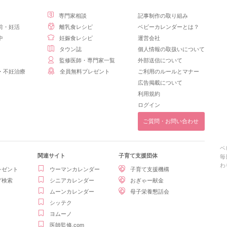
専門家相談
記事制作の取り組み
前・妊活
離乳食レシピ
ベビーカレンダーとは？
中
妊娠食レシピ
運営会社
タウン誌
個人情報の取扱いについて
監修医師・専門家一覧
外部送信について
・不妊治療
全員無料プレゼント
ご利用のルールとマナー
広告掲載について
利用規約
ログイン
ご質問・お問い合わせ
ベ
関連サイト
子育て支援団体
毎
わ
レゼント
ウーマンカレンダー
子育て支援機構
グ検索
シニアカレンダー
おぎゃー献金
ムーンカレンダー
母子栄養懇話会
シッテク
ヨムーノ
医師監修.com