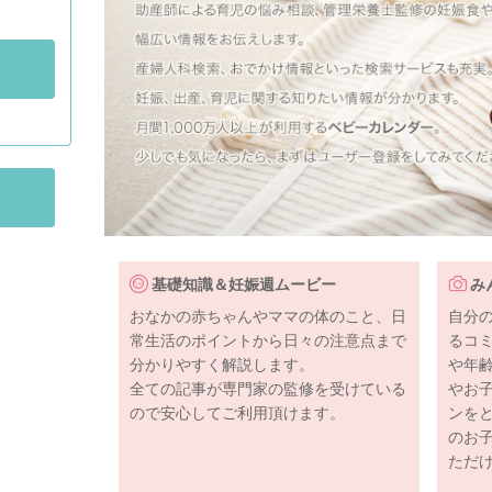
基礎知識＆妊娠週ムービー
み
おなかの赤ちゃんやママの体のこと、日
自分
常生活のポイントから日々の注意点まで
るコ
分かりやすく解説します。
や年
全ての記事が専門家の監修を受けている
やお
ので安心してご利用頂けます。
ンを
のお
ただ