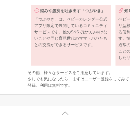
悩みや愚痴を吐き出す「つぶやき」
知
「つぶやき」は、ベビーカレンダー公式
ベビ
アプリ限定で展開しているコミュニティ
リ型
サービスです。他のSNSではつぶやけな
る便
いことや同じ育児世代のママ・パパたち
す。
との交流ができるサービスです。
通常
こと
した
その他、様々なサービスをご用意しています。
少しでも気になったら、まずはユーザー登録をしてみて
登録、利用は無料です。