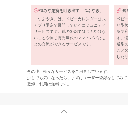
悩みや愚痴を吐き出す「つぶやき」
知
「つぶやき」は、ベビーカレンダー公式
ベビ
アプリ限定で展開しているコミュニティ
リ型
サービスです。他のSNSではつぶやけな
る便
いことや同じ育児世代のママ・パパたち
す。
との交流ができるサービスです。
通常
こと
した
その他、様々なサービスをご用意しています。
少しでも気になったら、まずはユーザー登録をしてみて
登録、利用は無料です。