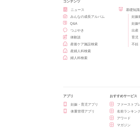
コンテンツ
ニュース
基礎知識
みんなの成長アルバム
妊娠
Q&A
妊娠
つぶやき
出産
体験談
育児
産後ケア施設検索
不妊
産婦人科検索
婦人科検索
アプリ
おすすめサービス
妊娠・育児アプリ
ファーストプ
体重管理アプリ
名前ランキン
アワード
マガジン