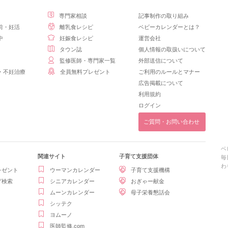
専門家相談
記事制作の取り組み
前・妊活
離乳食レシピ
ベビーカレンダーとは？
中
妊娠食レシピ
運営会社
タウン誌
個人情報の取扱いについて
監修医師・専門家一覧
外部送信について
・不妊治療
全員無料プレゼント
ご利用のルールとマナー
広告掲載について
利用規約
ログイン
ご質問・お問い合わせ
ベ
関連サイト
子育て支援団体
毎
わ
レゼント
ウーマンカレンダー
子育て支援機構
グ検索
シニアカレンダー
おぎゃー献金
ムーンカレンダー
母子栄養懇話会
シッテク
ヨムーノ
医師監修.com