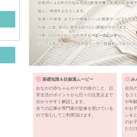
基礎知識＆妊娠週ムービー
み
おなかの赤ちゃんやママの体のこと、日
自分
常生活のポイントから日々の注意点まで
るコ
分かりやすく解説します。
や年
全ての記事が専門家の監修を受けている
やお
ので安心してご利用頂けます。
ンを
のお
ただ