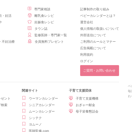
専門家相談
記事制作の取り組み
前・妊活
離乳食レシピ
ベビーカレンダーとは？
中
妊娠食レシピ
運営会社
タウン誌
個人情報の取扱いについて
監修医師・専門家一覧
外部送信について
・不妊治療
全員無料プレゼント
ご利用のルールとマナー
広告掲載について
利用規約
ログイン
ご質問・お問い合わせ
ベ
関連サイト
子育て支援団体
毎
わ
レゼント
ウーマンカレンダー
子育て支援機構
グ検索
シニアカレンダー
おぎゃー献金
ムーンカレンダー
母子栄養懇話会
シッテク
ヨムーノ
医師監修.com