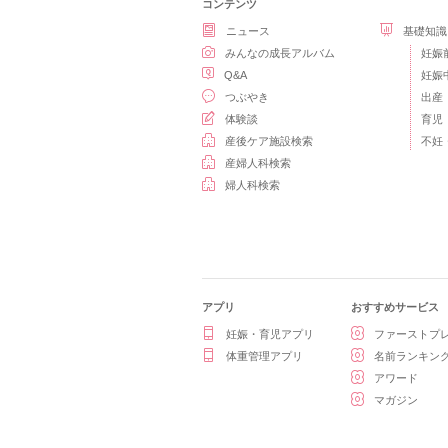
コンテンツ
ニュース
基礎知識
みんなの成長アルバム
妊娠
Q&A
妊娠
つぶやき
出産
体験談
育児
産後ケア施設検索
不妊
産婦人科検索
婦人科検索
アプリ
おすすめサービス
妊娠・育児アプリ
ファーストプ
体重管理アプリ
名前ランキン
アワード
マガジン