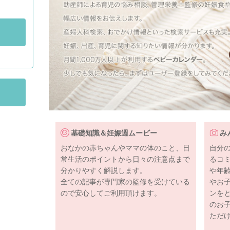
基礎知識＆妊娠週ムービー
み
おなかの赤ちゃんやママの体のこと、日
自分
常生活のポイントから日々の注意点まで
るコ
分かりやすく解説します。
や年
全ての記事が専門家の監修を受けている
やお
ので安心してご利用頂けます。
ンを
のお
ただ