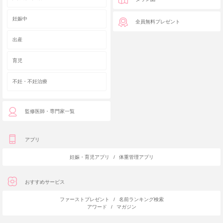
妊娠中
全員無料プレゼント
出産
育児
不妊・不妊治療
監修医師・専門家一覧
アプリ
妊娠・育児アプリ
/
体重管理アプリ
おすすめサービス
ファーストプレゼント
/
名前ランキング検索
アワード
/
マガジン