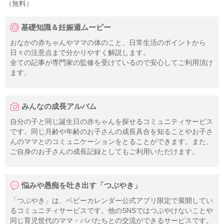
（無料）
基礎知識＆妊娠週ムービー
おなかの赤ちゃんやママの体のこと、日常生活のポイントから
日々の注意点まで分かりやすく解説します。
全ての記事が専門家の監修を受けているので安心してご利用頂け
ます。
みんなの成長アルバム
自分の子と同じ誕生日の赤ちゃんを探せるコミュニティサービス
です。同じ月齢や年齢のお子さんの成長具合を知ることやお子さ
んのママとのコミュニケーションをとることができます。また、
ご自身のお子さんの成長記録としてもご利用いただけます。
悩みや愚痴を吐き出す「つぶやき」
「つぶやき」は、ベビーカレンダー公式アプリ限定で展開してい
るコミュニティサービスです。他のSNSではつぶやけないことや
同じ育児世代のママ・パパたちとの交流ができるサービスです。