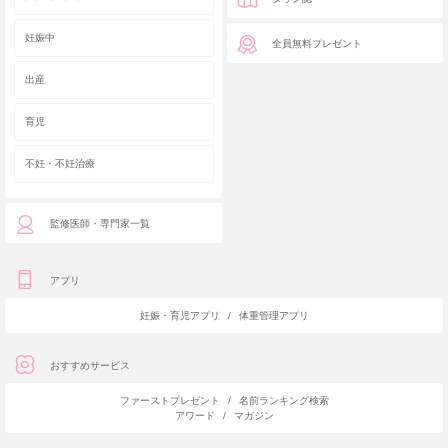
妊娠中
全員無料プレゼント
出産
育児
不妊・不妊治療
監修医師・専門家一覧
アプリ
妊娠・育児アプリ
/
体重管理アプリ
おすすめサービス
ファーストプレゼント
/
名前ランキング検索
アワード
/
マガジン