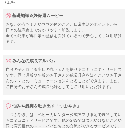
（無料）
基礎知識＆妊娠週ムービー
おなかの赤ちゃんやママの体のこと、日常生活のポイントから
日々の注意点まで分かりやすく解説します。
全ての記事が専門家の監修を受けているので安心してご利用頂け
ます。
みんなの成長アルバム
自分の子と同じ誕生日の赤ちゃんを探せるコミュニティサービス
です。同じ月齢や年齢のお子さんの成長具合を知ることやお子さ
んのママとのコミュニケーションをとることができます。また、
ご自身のお子さんの成長記録としてもご利用いただけます。
悩みや愚痴を吐き出す「つぶやき」
「つぶやき」は、ベビーカレンダー公式アプリ限定で展開してい
るコミュニティサービスです。他のSNSではつぶやけないことや
同じ育児世代のママ・パパたちとの交流ができるサービスです。