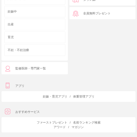
妊娠中
全員無料プレゼント
出産
育児
不妊・不妊治療
監修医師・専門家一覧
アプリ
妊娠・育児アプリ
/
体重管理アプリ
おすすめサービス
ファーストプレゼント
/
名前ランキング検索
アワード
/
マガジン