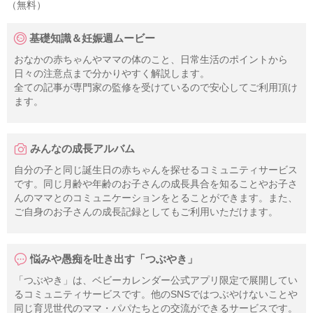
（無料）
基礎知識＆妊娠週ムービー
おなかの赤ちゃんやママの体のこと、日常生活のポイントから
日々の注意点まで分かりやすく解説します。
全ての記事が専門家の監修を受けているので安心してご利用頂け
ます。
みんなの成長アルバム
自分の子と同じ誕生日の赤ちゃんを探せるコミュニティサービス
です。同じ月齢や年齢のお子さんの成長具合を知ることやお子さ
んのママとのコミュニケーションをとることができます。また、
ご自身のお子さんの成長記録としてもご利用いただけます。
悩みや愚痴を吐き出す「つぶやき」
「つぶやき」は、ベビーカレンダー公式アプリ限定で展開してい
るコミュニティサービスです。他のSNSではつぶやけないことや
同じ育児世代のママ・パパたちとの交流ができるサービスです。