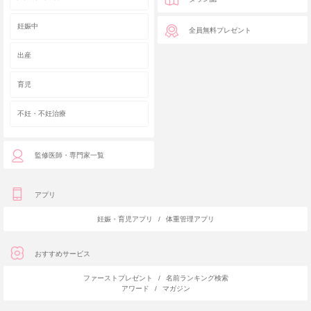
妊娠中
全員無料プレゼント
出産
育児
不妊・不妊治療
監修医師・専門家一覧
アプリ
妊娠・育児アプリ
/
体重管理アプリ
おすすめサービス
ファーストプレゼント
/
名前ランキング検索
アワード
/
マガジン