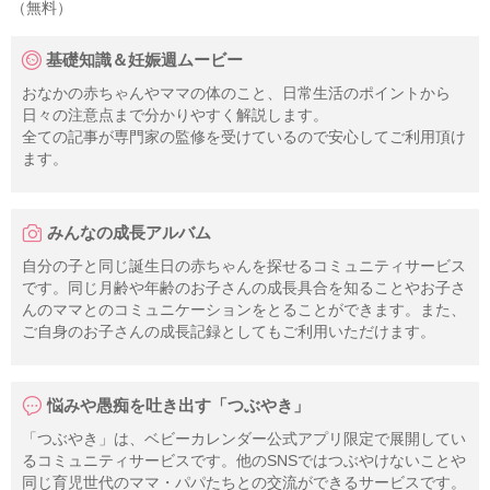
（無料）
基礎知識＆妊娠週ムービー
おなかの赤ちゃんやママの体のこと、日常生活のポイントから
日々の注意点まで分かりやすく解説します。
全ての記事が専門家の監修を受けているので安心してご利用頂け
ます。
みんなの成長アルバム
自分の子と同じ誕生日の赤ちゃんを探せるコミュニティサービス
です。同じ月齢や年齢のお子さんの成長具合を知ることやお子さ
んのママとのコミュニケーションをとることができます。また、
ご自身のお子さんの成長記録としてもご利用いただけます。
悩みや愚痴を吐き出す「つぶやき」
「つぶやき」は、ベビーカレンダー公式アプリ限定で展開してい
るコミュニティサービスです。他のSNSではつぶやけないことや
同じ育児世代のママ・パパたちとの交流ができるサービスです。