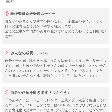
（無料）
基礎知識＆妊娠週ムービー
おなかの赤ちゃんやママの体のこと、日常生活のポイントから
日々の注意点まで分かりやすく解説します。
全ての記事が専門家の監修を受けているので安心してご利用頂け
ます。
みんなの成長アルバム
自分の子と同じ誕生日の赤ちゃんを探せるコミュニティサービス
です。同じ月齢や年齢のお子さんの成長具合を知ることやお子さ
んのママとのコミュニケーションをとることができます。また、
ご自身のお子さんの成長記録としてもご利用いただけます。
悩みや愚痴を吐き出す「つぶやき」
「つぶやき」は、ベビーカレンダー公式アプリ限定で展開してい
るコミュニティサービスです。他のSNSではつぶやけないことや
同じ育児世代のママ・パパたちとの交流ができるサービスです。