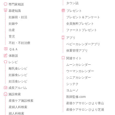
タウン誌
専門家相談
基礎知識
プレゼント
妊娠前・妊活
プレゼント＆アンケート
妊娠中
全員無料プレゼント
出産
ファーストプレゼント
育児
アプリ
不妊・不妊治療
ベビーカレンダーアプリ
Ｑ＆Ａ
体重管理アプリ
体験談
関連サイト
レシピ
ムーンカレンダー
離乳食レシピ
ウーマンカレンダー
妊娠食レシピ
シニアカレンダー
妊活食レシピ
シッテク
成長アルバム
ヨムーノ
施設検索
医師監修.com
産後ケア施設検索
産後ケアサロン ひより青山
産婦人科検索
産後ケアサロン ひより芝浦
婦人科検索