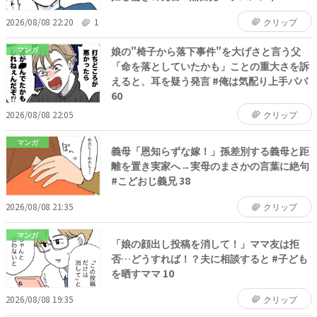
2026/08/08 22:20
1
クリップ
娘の"椅子から落下事件"を大げさと言う父
マンガ
「命を落としていたかも」ことの重大さを訴
えると、耳を疑う発言 #俺は気配り上手パパ
60
2026/08/08 22:05
クリップ
マンガ
義母「恩知らずな嫁！」孫差別する義母と距
離を置き実家へ→実母のまさかの言葉に絶句
#こどおじ義兄 38
2026/08/08 21:35
クリップ
マンガ
「娘の顔出し投稿を消して！」ママ友は拒
否…どうすれば！？夫に相談すると #子ども
を晒すママ 10
2026/08/08 19:35
クリップ