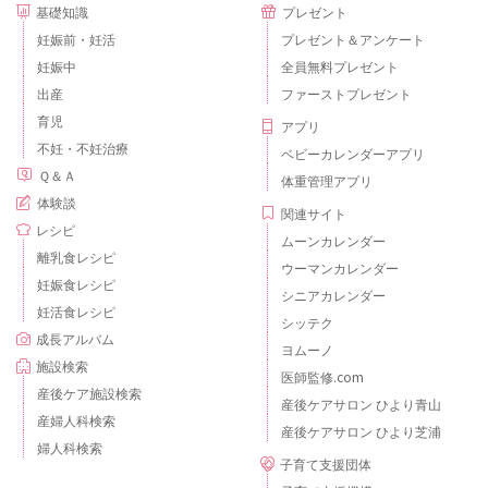
基礎知識
プレゼント
妊娠前・妊活
プレゼント＆アンケート
妊娠中
全員無料プレゼント
出産
ファーストプレゼント
育児
アプリ
不妊・不妊治療
ベビーカレンダーアプリ
Ｑ＆Ａ
体重管理アプリ
体験談
関連サイト
レシピ
ムーンカレンダー
離乳食レシピ
ウーマンカレンダー
妊娠食レシピ
シニアカレンダー
妊活食レシピ
シッテク
成長アルバム
ヨムーノ
施設検索
医師監修.com
産後ケア施設検索
産後ケアサロン ひより青山
産婦人科検索
産後ケアサロン ひより芝浦
婦人科検索
子育て支援団体