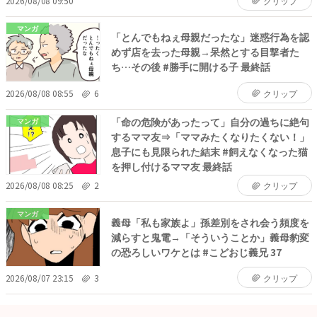
2026/08/08 09:50
クリップ
マンガ
「とんでもねぇ母親だったな」迷惑行為を認
めず店を去った母親→呆然とする目撃者た
ち…その後 #勝手に開ける子 最終話
2026/08/08 08:55
6
クリップ
「命の危険があったって」自分の過ちに絶句
マンガ
するママ友⇒「ママみたくなりたくない！」
息子にも見限られた結末 #飼えなくなった猫
を押し付けるママ友 最終話
2026/08/08 08:25
2
クリップ
マンガ
義母「私も家族よ」孫差別をされ会う頻度を
減らすと鬼電→「そういうことか」義母豹変
の恐ろしいワケとは #こどおじ義兄 37
2026/08/07 23:15
3
クリップ