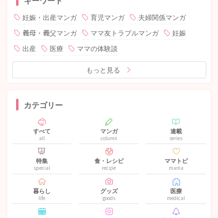
妊娠・出産マンガ
育児マンガ
夫婦関係マンガ
義母・義父マンガ
ママ友トラブルマンガ
妊娠
出産
医療
ママの体験談
もっと見る
カテゴリー
すべて
マンガ
連載
all
column
series
特集
食・レシピ
ママトピ
special
recipe
mama
暮らし
グッズ
医療
life
goods
medical