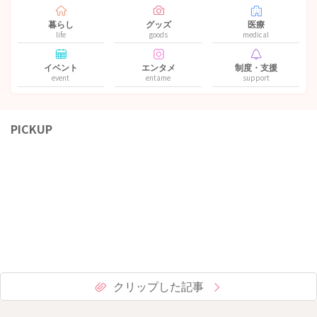
暮らし
グッズ
医療
life
goods
medical
イベント
エンタメ
制度・支援
event
entame
support
PICKUP
クリップした記事