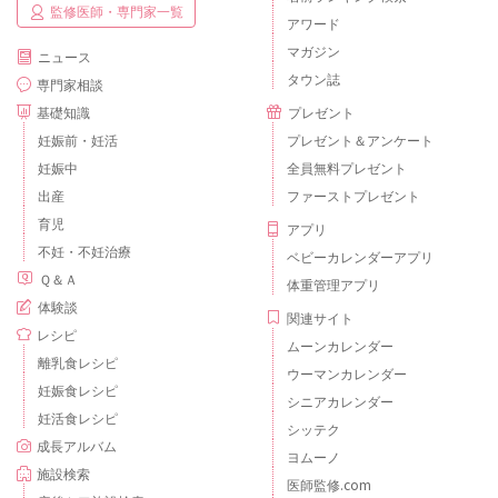
監修医師・専門家一覧
アワード
マガジン
ニュース
タウン誌
専門家相談
基礎知識
プレゼント
妊娠前・妊活
プレゼント＆アンケート
妊娠中
全員無料プレゼント
出産
ファーストプレゼント
育児
アプリ
不妊・不妊治療
ベビーカレンダーアプリ
Ｑ＆Ａ
体重管理アプリ
体験談
関連サイト
レシピ
ムーンカレンダー
離乳食レシピ
ウーマンカレンダー
妊娠食レシピ
シニアカレンダー
妊活食レシピ
シッテク
成長アルバム
ヨムーノ
施設検索
医師監修.com