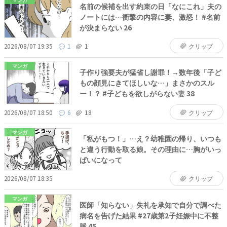
名前の候補を出す約束の日「なにこれ」夫の
ノートには…衝撃の内容に妻、激怒！ #名前
が決まらない 26
2026/08/07 19:35
1
1
クリップ
マンガ
子作り強要夫が猛省し謝罪！→数年後「子ど
もの顔見にきてほしいな…」まさかのスル
ー！？ #子どもを欲しがらない妻 38
2026/08/07 18:50
6
18
クリップ
マンガ
「私がもつ！」…え？幼稚園の帰り、いつも
と違う行動を取る娘。その理由に…胸がいっ
ぱいになって
2026/08/07 18:35
クリップ
マンガ
医師「知らない」失礼を承知で自分で調べた
病名を告げた結果 #27歳第2子妊娠中に不整
脈 45