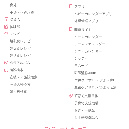
育児
アプリ
不妊・不妊治療
ベビーカレンダーアプリ
Ｑ＆Ａ
体重管理アプリ
体験談
関連サイト
レシピ
ムーンカレンダー
離乳食レシピ
ウーマンカレンダー
妊娠食レシピ
シニアカレンダー
妊活食レシピ
シッテク
成長アルバム
ヨムーノ
施設検索
医師監修.com
産後ケア施設検索
産後ケアサロン ひより青山
産婦人科検索
産後ケアサロン ひより芝浦
婦人科検索
子育て支援団体
子育て支援機構
おぎゃー献金
母子栄養懇話会