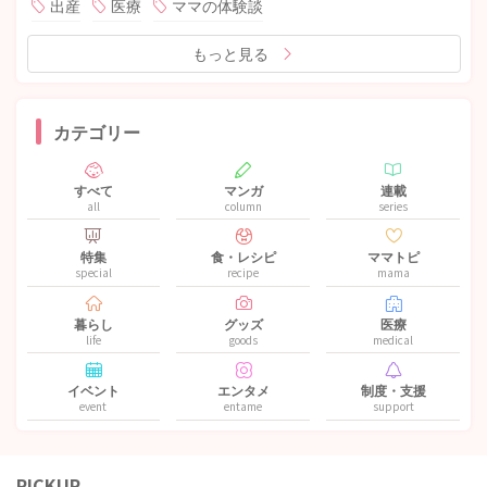
出産
医療
ママの体験談
もっと見る
カテゴリー
すべて
マンガ
連載
all
column
series
特集
食・レシピ
ママトピ
special
recipe
mama
暮らし
グッズ
医療
life
goods
medical
イベント
エンタメ
制度・支援
event
entame
support
PICKUP