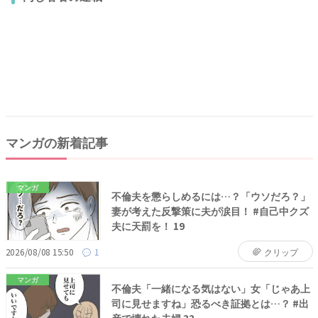
マンガの新着記事
マンガ
不倫夫を懲らしめるには…？「ウソだろ？」
妻が考えた反撃策に夫が涙目！ #自己中クズ
夫に天罰を！ 19
2026/08/08 15:50
1
クリップ
マンガ
不倫夫「一緒になる気はない」女「じゃあ上
司に見せますね」恐るべき証拠とは…？ #出