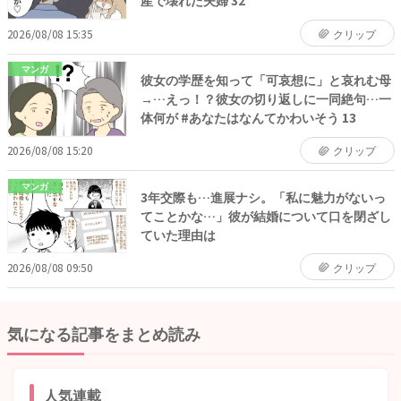
産で壊れた夫婦 32
2026/08/08 15:35
クリップ
マンガ
彼女の学歴を知って「可哀想に」と哀れむ母
→…えっ！？彼女の切り返しに一同絶句…一
体何が #あなたはなんてかわいそう 13
2026/08/08 15:20
クリップ
マンガ
3年交際も…進展ナシ。「私に魅力がないっ
てことかな…」彼が結婚について口を閉ざし
ていた理由は
2026/08/08 09:50
クリップ
気になる記事をまとめ読み
人気連載