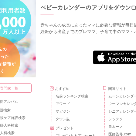
赤ちゃんの成長にあったママに必要な情報が毎日
妊娠から出産までのプレママ、子育て中のママ・
・専門家一覧
おすすめ
関連サイト
名前ランキング検索
ムーンカレンダ
長アルバム
アワード
ウーマンカレン
設検索
マガジン
シニアカレンダ
後ケア施設検索
タウン誌
シッテク
婦人科検索
ヨムーノ
プレゼント
人科検索
医師監修.com
プレゼント＆アンケート