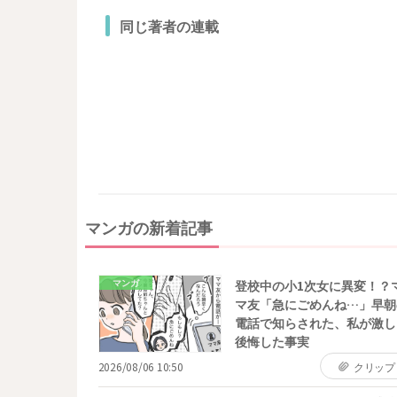
同じ著者の連載
マンガの新着記事
マンガ
登校中の小1次女に異変！？
マ友「急にごめんね…」早朝
電話で知らされた、私が激し
後悔した事実
2026/08/06 10:50
クリップ