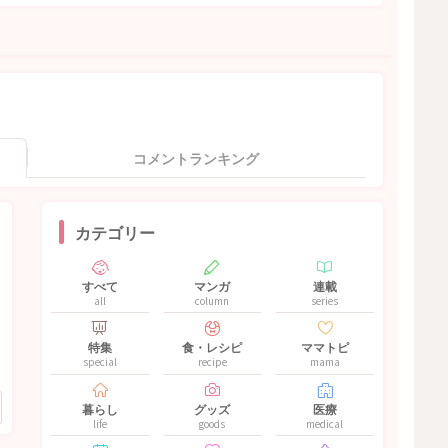
コメントランキング
カテゴリー
すべて
マンガ
連載
all
column
series
特集
食・レシピ
ママトピ
special
recipe
mama
暮らし
グッズ
医療
life
goods
medical