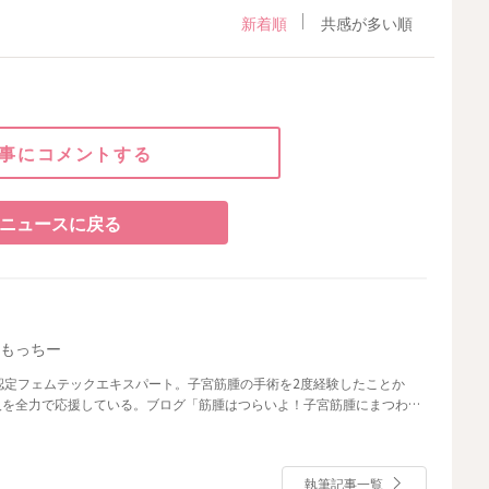
新着順
共感が多い順
事にコメントする
ニュースに戻る
島もっちー
認定フェムテックエキスパート。子宮筋腫の手術を2度経験したことか
人を全力で応援している。ブログ「筋腫はつらいよ！子宮筋腫にまつわる
執筆記事一覧