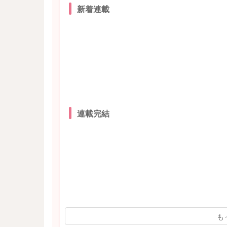
新着連載
連載完結
も