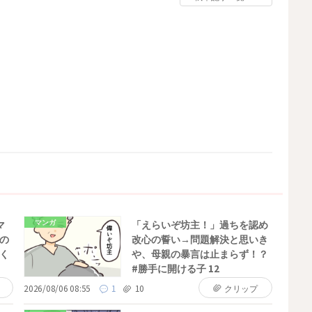
マンガ
マ
「えらいぞ坊主！」過ちを認め
の
改心の誓い→問題解決と思いき
く
や、母親の暴言は止まらず！？
#勝手に開ける子 12
2026/08/06 08:55
1
10
クリップ