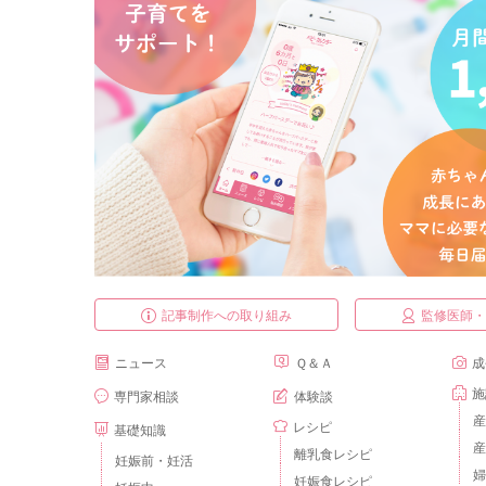
記事制作への取り組み
監修医師
ニュース
Ｑ＆Ａ
成
施
専門家相談
体験談
産
レシピ
基礎知識
産
離乳食レシピ
妊娠前・妊活
婦
妊娠食レシピ