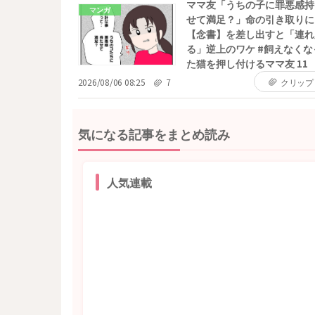
ママ友「うちの子に罪悪感持
マンガ
せて満足？」命の引き取りに
【念書】を差し出すと「連れ
る」逆上のワケ #飼えなくな
た猫を押し付けるママ友 11
2026/08/06 08:25
7
クリップ
気になる記事をまとめ読み
人気連載