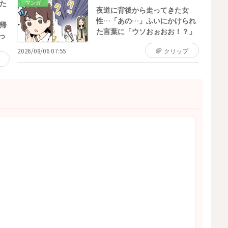
た
マンガ
夜道に背後から走ってきた女
性…「あの…」ふいにかけられ
帰
た言葉に「ウソおぉおお！？」
っ
2026/08/06 07:55
クリップ