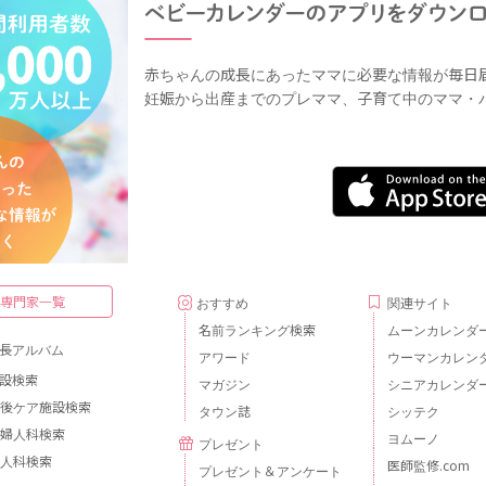
赤ちゃんの成長にあったママに必要な情報が毎日
妊娠から出産までのプレママ、子育て中のママ・
・専門家一覧
おすすめ
関連サイト
名前ランキング検索
ムーンカレンダ
長アルバム
アワード
ウーマンカレン
設検索
マガジン
シニアカレンダ
後ケア施設検索
タウン誌
シッテク
婦人科検索
ヨムーノ
プレゼント
人科検索
医師監修.com
プレゼント＆アンケート