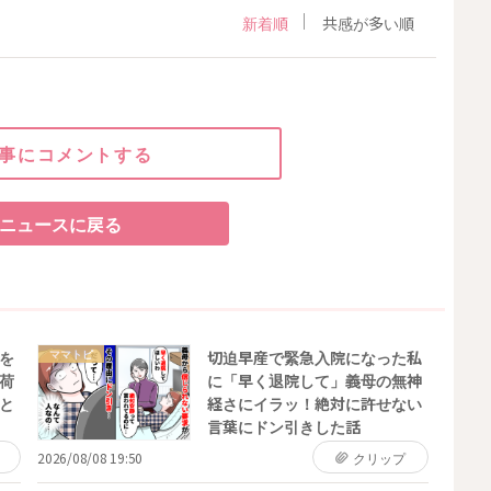
新着順
共感が多い順
事にコメントする
ニュースに戻る
ママトピ
を
切迫早産で緊急入院になった私
荷
に「早く退院して」義母の無神
と
経さにイラッ！絶対に許せない
言葉にドン引きした話
2026/08/08 19:50
クリップ