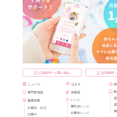
記事制作への取り組み
監修医師
ニュース
Ｑ＆Ａ
成
施
専門家相談
体験談
産
レシピ
基礎知識
産
離乳食レシピ
妊娠前・妊活
婦
妊娠食レシピ
妊娠中