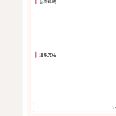
新着連載
連載完結
も