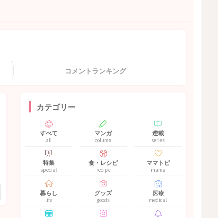
コメントランキング
カテゴリー
すべて
マンガ
連載
all
column
series
特集
食・レシピ
ママトピ
special
recipe
mama
暮らし
グッズ
医療
life
goods
medical