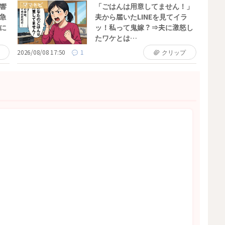
ママトピ
響
「ごはんは用意してません！」
急
夫から届いたLINEを見てイラ
に
ッ！私って鬼嫁？⇒夫に激怒し
たワケとは…
2026/08/08 17:50
1
クリップ