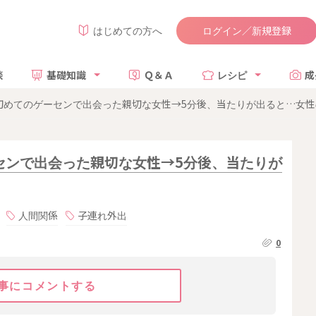
ログイン／新規登録
はじめての方へ
談
基礎知識
Ｑ＆Ａ
レシピ
成
初めてのゲーセンで出会った親切な女性→5分後、当たりが出ると…女
センで出会った親切な女性→5分後、当たりが
人間関係
子連れ外出
0
事にコメントする