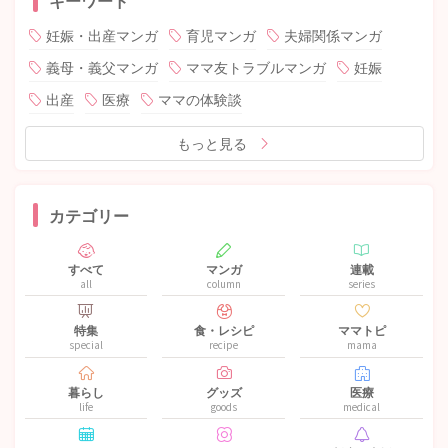
妊娠・出産マンガ
育児マンガ
夫婦関係マンガ
義母・義父マンガ
ママ友トラブルマンガ
妊娠
出産
医療
ママの体験談
もっと見る
カテゴリー
すべて
マンガ
連載
all
column
series
特集
食・レシピ
ママトピ
special
recipe
mama
暮らし
グッズ
医療
life
goods
medical