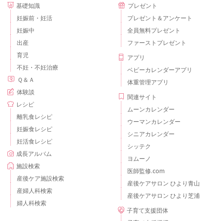
基礎知識
プレゼント
妊娠前・妊活
プレゼント＆アンケート
妊娠中
全員無料プレゼント
出産
ファーストプレゼント
育児
アプリ
不妊・不妊治療
ベビーカレンダーアプリ
Ｑ＆Ａ
体重管理アプリ
体験談
関連サイト
レシピ
ムーンカレンダー
離乳食レシピ
ウーマンカレンダー
妊娠食レシピ
シニアカレンダー
妊活食レシピ
シッテク
成長アルバム
ヨムーノ
施設検索
医師監修.com
産後ケア施設検索
産後ケアサロン ひより青山
産婦人科検索
産後ケアサロン ひより芝浦
婦人科検索
子育て支援団体