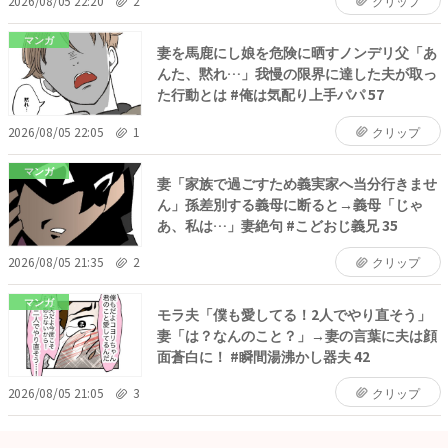
2026/08/05 22:20
2
クリップ
マンガ
妻を馬鹿にし娘を危険に晒すノンデリ父「あ
んた、黙れ…」我慢の限界に達した夫が取っ
た行動とは #俺は気配り上手パパ 57
2026/08/05 22:05
1
クリップ
マンガ
妻「家族で過ごすため義実家へ当分行きませ
ん」孫差別する義母に断ると→義母「じゃ
あ、私は…」妻絶句 #こどおじ義兄 35
2026/08/05 21:35
2
クリップ
マンガ
モラ夫「僕も愛してる！2人でやり直そう」
妻「は？なんのこと？」→妻の言葉に夫は顔
面蒼白に！ #瞬間湯沸かし器夫 42
2026/08/05 21:05
3
クリップ