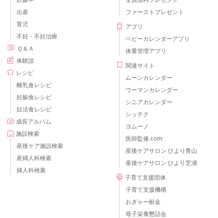
出産
ファーストプレゼント
育児
アプリ
不妊・不妊治療
ベビーカレンダーアプリ
Ｑ＆Ａ
体重管理アプリ
体験談
関連サイト
レシピ
ムーンカレンダー
離乳食レシピ
ウーマンカレンダー
妊娠食レシピ
シニアカレンダー
妊活食レシピ
シッテク
成長アルバム
ヨムーノ
施設検索
医師監修.com
産後ケア施設検索
産後ケアサロン ひより青山
産婦人科検索
産後ケアサロン ひより芝浦
婦人科検索
子育て支援団体
子育て支援機構
おぎゃー献金
母子栄養懇話会